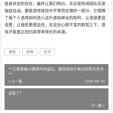
隐身状态的存在，最终让我们明白，无论是热闹组队还是
独自征战，都是游戏体验中平等而合理的一部分，它保障
了每个人选择如何进入这片虚拟峡谷的权利，让连接更显
自愿，让独处更感自在，在这份心照不宣的默契之下，游
戏才能真正回归其带来快乐的本源。
游戏
这种
社交
**王者荣耀s5赛季时间追忆，那段铭刻于峡谷的荣光岁月
**
« 上一篇
2026-06-10
没有了！
下一篇 »