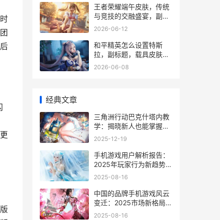
王者荣耀端午皮肤，传统
与竞技的交融盛宴，副标
时
题，粽香里的峡谷战场
2026-06-12
团
和平精英怎么设置特斯
后
拉，副标题，载具皮肤运
用与实战策略解析
2026-06-08
经典文章
闪
三角洲行动巴克什塔内教
学：揭晓新人也能掌握的
更
决定因素战略 三角洲行动
2025-12-19
巴克什撤离点
手机游戏用户解析报告：
2025年玩家行为新趋势解
密 解除手机游戏密码
2025-08-16
中国的品牌手机游戏风云
变迁：2025市场新格局下
版
的机遇和挑战 中国的品牌
2025-08-16