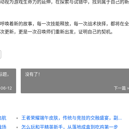
动视为游戏生命力的延伸，在探索与试错中，找到属于自己的新
呼唤着新的故事，每一次技能释放，每一次战术抉择，都将在全
次更新，更是一次召唤师们重新出发，证明自己的契机。
标题，
没有了！
-06-12
下一篇 
启航
王者荣耀端午皮肤，传统与竞技的交融盛宴，副标题，粽香里的峡谷战场
战场
怎么玩和平精英新手，从落地成盒到吃鸡第一步