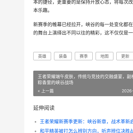
本的捷径，更重要的是保持开放心态，将每次改
本乐趣。
新赛季的帷幕已经拉开，峡谷的每一处变化都在
的舞台上演绎出不同以往的精彩，这不仅仅是一
英雄
装备
赛季
地图
更新
王者荣耀端午皮肤，传统与竞技的交融盛宴，副
粽香里的峡谷战场
« 上一篇
2026
延伸阅读
王者荣耀新赛季更新：峡谷新章，战术革新
和平精英被打怎么辨别方向，听声辨位决胜