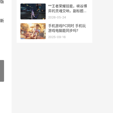
手机有哪些
版
**王者荣耀技能，峡谷博
弈的灵魂交响，副标题，
指尖艺术的战术密码**
2026-05-24
新
手机游戏PC同时 手机玩
游戏电脑能同步吗?
2025-09-16
»