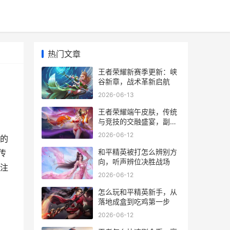
热门文章
王者荣耀新赛季更新：峡
谷新章，战术革新启航
2026-06-13
王者荣耀端午皮肤，传统
与竞技的交融盛宴，副标
题，粽香里的峡谷战场
2026-06-12
的
和平精英被打怎么辨别方
传
向，听声辨位决胜战场
注
2026-06-12
怎么玩和平精英新手，从
落地成盒到吃鸡第一步
2026-06-12