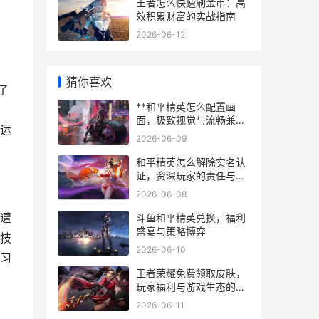
王者怎么快速刷金币：高
效积累财富的实战指南
2026-06-12
猜你喜欢
了
**和平精英怎么配置画
面，极致视觉与流畅兼得
运
的秘诀，副标题，资深玩
2026-06-09
家的画面设置全解析**
和平精英怎么解除实名认
证，资深玩家的责任与合
规之路，副标题，保护账
2026-06-08
号安全认清官方规则
遭
斗鱼和平精英兑换，福利
盛宴与策略博弈
技
2026-06-10
习
王者荣耀免费领取皮肤，
玩家福利与游戏生态的双
赢之道
2026-06-11