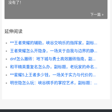
没有了！
下一篇 »
延伸阅读
**王者荣耀的辅助，峡谷交响乐的指挥家，副标题，沉默基石与胜利引擎**
王者荣耀怎么开隐身，一场关于自我与边界的静默博弈
dnf怎么搬砖：地下城与勇士高效搬砖指南，副标题：从入门到精通的收益之道
和平精英重复名怎么办，副标题，老玩家的命名智慧与实战心得
**星耀5上王者多少钱，一场关于实力与代价的思考**
明世隐怎么玩：峡谷棋手的掌控艺术，副标题：以线为谋以局制胜