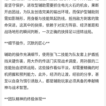
是坚守保护，进攻型辅助需要抓住电光火石的机会，果断
开启团战，为队友创造完美的输出环境，而保护型辅助则
需如影随形，用身躯与技能筑起防线，抵挡敌方刺客的致
命突进，这其中的抉择，依赖于对双方阵容、经济差距和
战场地形的瞬间判断，一次正确的抉择足以扭转战局。
**细节操作，沉默的匠心**
辅助的操作充满细节，使用张飞二技能为队友套上护盾抵
挡关键伤害，用大乔的传送门实现战术调度，用孙膑的二
技能抬血逆转战局，这些操作看似平淡，却需要精确的时
机把握和预判能力，此外，经济的让渡，经验的分享，甚
至以自身为饵引诱敌人，都是辅助玩家必须具备的奉献精
神与战术智慧。
**团队精神的终极体现**