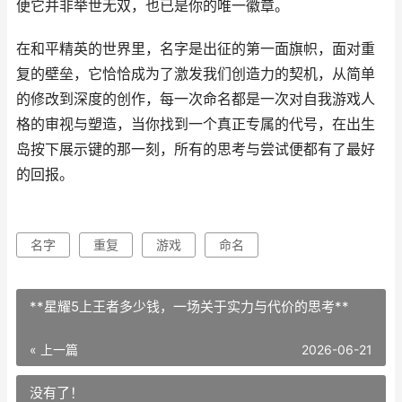
便它并非举世无双，也已是你的唯一徽章。
在和平精英的世界里，名字是出征的第一面旗帜，面对重
复的壁垒，它恰恰成为了激发我们创造力的契机，从简单
的修改到深度的创作，每一次命名都是一次对自我游戏人
格的审视与塑造，当你找到一个真正专属的代号，在出生
岛按下展示键的那一刻，所有的思考与尝试便都有了最好
的回报。
名字
重复
游戏
命名
**星耀5上王者多少钱，一场关于实力与代价的思考**
« 上一篇
2026-06-21
没有了！