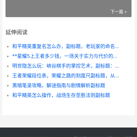
下一篇 »
延伸阅读
和平精英重复名怎么办，副标题，老玩家的命名智慧与实战心得
**星耀5上王者多少钱，一场关于实力与代价的思考**
明世隐怎么玩：峡谷棋手的掌控艺术，副标题：以线为谋以局制胜
王者荣耀段位表，荣耀之路的刻度尺副标题，从倔强青铜到最强王者的征程
黑暗笔录攻略，解谜指南与剧情解析副标题
和平精英怎么操作，战场生存至胜法则副标题