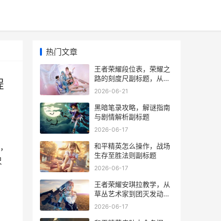
热门文章
王者荣耀段位表，荣耀之
路的刻度尺副标题，从倔
程
强青铜到最强王者的征程
2026-06-21
黑暗笔录攻略，解谜指南
与剧情解析副标题
2026-06-17
和平精英怎么操作，战场
，
生存至胜法则副标题
尺
2026-06-17
王者荣耀安琪拉教学，从
草丛艺术家到团灭发动机
的进阶之路
2026-06-17