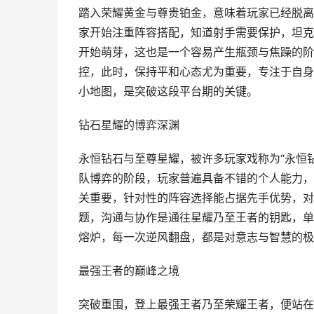
踏入荣耀黄金与尊贵铂金，意味着玩家已经脱离
家开始注重阵容搭配，知道射手需要保护，坦克
开始萌芽，这也是一个容易产生瓶颈与焦躁的阶
控，此时，保持平和心态尤为重要，专注于自身
小地图，是突破这段平台期的关键。
钻石星耀的博弈深渊
永恒钻石与至尊星耀，被许多玩家戏称为“永恒钻
队博弈的阶段，玩家普遍具备不错的个人能力，胜
关重要，针对性的阵容选择能占据先手优势，对
题，沟通与协作是通往星耀乃至王者的钥匙，单
熔炉，每一次逆风翻盘，都是对意志与智慧的极
最强王者的巅峰之境
突破重围，登上最强王者乃至荣耀王者，便站在