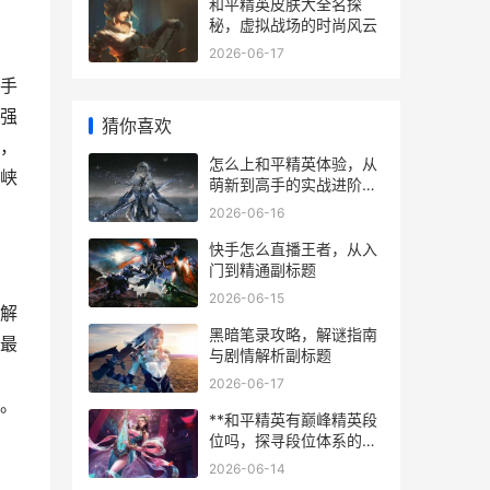
和平精英皮肤大全名探
秘，虚拟战场的时尚风云
2026-06-17
手
强
猜你喜欢
，
怎么上和平精英体验，从
峡
萌新到高手的实战进阶指
南副标题，沉浸战场百战
2026-06-16
成钢之路
快手怎么直播王者，从入
门到精通副标题
2026-06-15
解
黑暗笔录攻略，解谜指南
最
与剧情解析副标题
2026-06-17
。
**和平精英有巅峰精英段
位吗，探寻段位体系的真
实图景**
2026-06-14