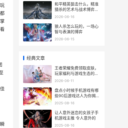
和平精英狙击什么，精准
玩
猎杀的艺术与战术博弈副
都
标题
2026-06-16
掌
狼人杀怎么玩的，一场心
看
智与表演的博弈
2026-06-15
经典文章
团
王者荣耀免费领取皮肤，
至
玩家福利与游戏生态的双
赢之道
2026-06-11
佳
盘点小时候手机游戏有哪
些90后游戏达人为你揭晓
隐藏的高分回忆 小时候的
2025-08-16
手机品牌
让人意外迷恋的女孩子手
机游戏主推 令人意外的
瞬
2025-08-16