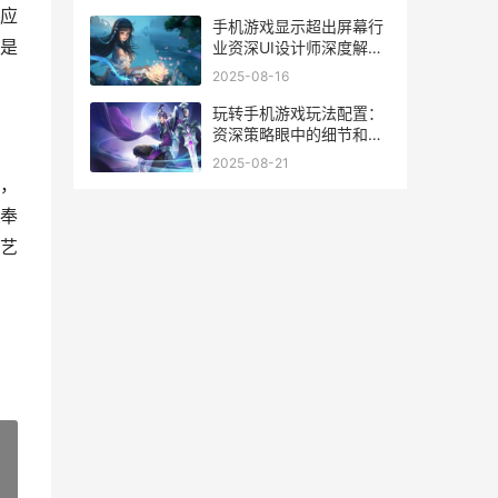
应
手机游戏显示超出屏幕行
是
业资深UI设计师深度解析
背后的真相和应对策略 手
2025-08-16
机游戏显示超出屏幕
玩转手机游戏玩法配置：
资深策略眼中的细节和真
相 谁能告诉我手机玩游戏
2025-08-21
怎么挣钱
，
奉
艺
»