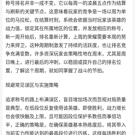
称号排名并非一成不变，它以每周一的凌晨五点作为结算
与刷新的关键节点，这意味着玩家的竞争是一场以周为单
位的马拉松，在结算时刻，系统会依据当时玩家该英雄的
战力值，锁定其在所属地区的位置，并发放相应的称号，
新一周开始后，排名重新计算，上周的荣耀需要本周的努
力来捍卫，这种周期制激发了持续的活跃度，也让排名竞
争充满变数，许多资深玩家会策略性地在周末，尤其是周
日晚上，进行最后的冲刺，以稳固或提升自己的排名位
置，了解这个周期，就如同掌握了战斗的节拍。
规避常见误区与实施策略
追求称号的路上布满误区，盲目增加场次而忽视对局质量
是典型，在低段位反复使用该英雄，即使胜利，战力增长
也会很快触及上限，且可能因段位保护系数低而事倍功
半，正确的策略是，在确保英雄基本熟练度后，将其带入
当前实力所能达到的最高段位进行历练，这样每场胜利的