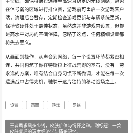
生命线，确保特斯拉连接至高速且稳定的无线网络，避免
在信号弱的区域进行排位赛，游戏前可重启一次游戏客户
端，清理后台暂存，定期检查游戏更新与车辆系统更新，
保持软硬件处于最佳状态，虽然这并非游戏内设置，但却
是高水平对局的基础保障，忽略了这点，任何精细设置都
将失去意义。
从画面到操作，从声音到网络，每一个设置环节都紧密相
连，共同构筑了你在特斯拉上征战荒野的基石，没有一劳
永逸的方案，唯有结合自身习惯不断微调，才能在每一次
遭遇战中占得先机，驰骋于这片独特的移动战场之上。
设置
画面
游戏
网络
王者凤求凰多少钱，皮肤价值与情怀之辩。副标题：一款
皮肤背后的玩家经济学与情感记忆。