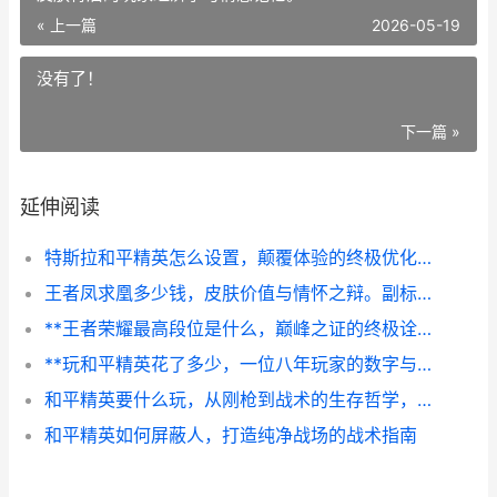
« 上一篇
2026-05-19
没有了！
下一篇 »
延伸阅读
特斯拉和平精英怎么设置，颠覆体验的终极优化指南，副标题，资深玩家实战调校全解析
王者凤求凰多少钱，皮肤价值与情怀之辩。副标题：一款皮肤背后的玩家经济学与情感记忆。
**王者荣耀最高段位是什么，巅峰之证的终极诠释，副标题，最强王者的永恒征途**
**玩和平精英花了多少，一位八年玩家的数字与时光账本**
和平精英要什么玩，从刚枪到战术的生存哲学，副标题，一位老兵的战场心得
和平精英如何屏蔽人，打造纯净战场的战术指南