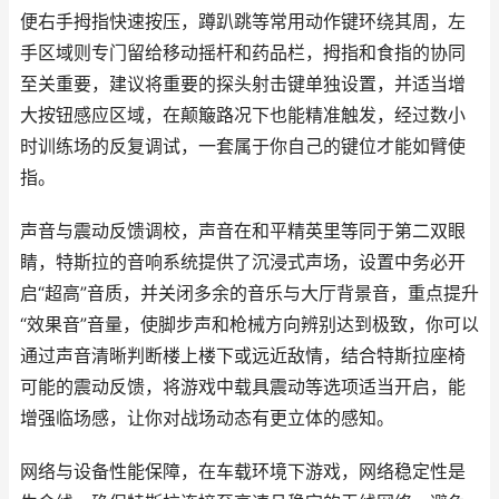
便右手拇指快速按压，蹲趴跳等常用动作键环绕其周，左
手区域则专门留给移动摇杆和药品栏，拇指和食指的协同
至关重要，建议将重要的探头射击键单独设置，并适当增
大按钮感应区域，在颠簸路况下也能精准触发，经过数小
时训练场的反复调试，一套属于你自己的键位才能如臂使
指。
声音与震动反馈调校，声音在和平精英里等同于第二双眼
睛，特斯拉的音响系统提供了沉浸式声场，设置中务必开
启“超高”音质，并关闭多余的音乐与大厅背景音，重点提升
“效果音”音量，使脚步声和枪械方向辨别达到极致，你可以
通过声音清晰判断楼上楼下或远近敌情，结合特斯拉座椅
可能的震动反馈，将游戏中载具震动等选项适当开启，能
增强临场感，让你对战场动态有更立体的感知。
网络与设备性能保障，在车载环境下游戏，网络稳定性是