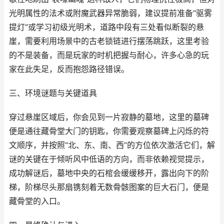
光明属性的法术或附魔武器异常脆弱，建议提前准备“驱雾
提灯”或学习初级光明术，道路中段有三处看似断裂的悬
崖，需要利用场景中的古老锁链进行摆荡跳跃，这里考验
的不是装备，而是玩家的时机把握与耐心，许多心急的玩
家在此失足，反而抱怨路径错误。
三、环境谜题与关键道具
穿过悬崖区域后，你会见到一片寂静的墓地，这里的墓碑
便是通往藏骨堂大门的钥匙，你需要观察墓碑上闪烁的符
文顺序，并按照“北、东、南、西”的方位依次激活它们，解
谜的关键在于倾听风中低语的方向，而非依赖视觉提示，
成功解谜后，墓地中央的石棺会缓缓移开，露出向下的阶
梯，阶梯尽头那扇镌刻着无数骨骸图案的巨大石门，便是
藏骨堂的入口。