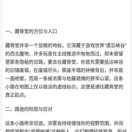
一、藏骨堂的方位与入口
藏骨堂并非一个显眼的地标，它深藏于游戏世界“遗忘峡谷”
的西北腹地，许多玩家在主线推进中匆匆而过，却未曾留
意那条隐秘的岔路，要去往藏骨堂，你首先需要抵达峡谷
的旧镇废墟，在废墟尽头，那座半塌的钟楼背后，并非是
一面绝壁，而是一条被浓雾与枯藤遮掩的狭窄山道，这条
小路在地图上仅以极淡的虚线标示，这便是通往藏骨堂的
真正起点。
二、路途的险阻与应对
这条小路绝非坦途，浓雾会持续侵蚀你的视野范围，并间
歇性地刷出“哀嚎幽魂”这种敌人，它们物理抗性极高，但对