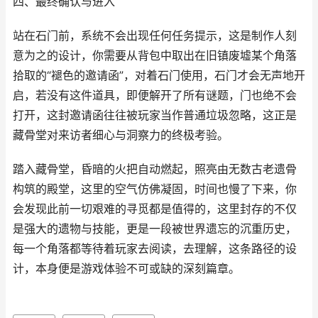
四、最终确认与进入
站在石门前，系统不会出现任何任务提示，这是制作人刻
意为之的设计，你需要从背包中取出在旧镇废墟某个角落
拾取的“褪色的邀请函”，对着石门使用，石门才会无声地开
启，若没有这件道具，即便解开了所有谜题，门也绝不会
打开，这封邀请函往往被玩家当作普通垃圾忽略，这正是
藏骨堂对来访者细心与洞察力的终极考验。
踏入藏骨堂，昏暗的火把自动燃起，照亮由无数古老遗骨
构筑的殿堂，这里的空气仿佛凝固，时间也慢了下来，你
会发现此前一切艰难的寻觅都是值得的，这里封存的不仅
是强大的遗物与技能，更是一段被世界遗忘的沉重历史，
每一个角落都等待着玩家去阅读，去理解，这条路径的设
计，本身便是游戏体验不可或缺的深刻篇章。