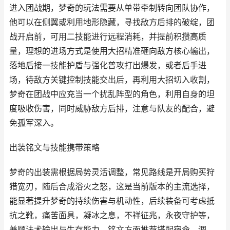
进入团战期，梦奇的玩法需要从单带牵制转向团队协作，
他可以在侧翼或利用地形隐藏，寻找敌方后排的破绽，团
战开启前，可用二技能进行远程消耗，并提前积攒高质
量，理想的进场方式是使用大招精准砸向敌方核心输出，
落地后接一技能护盾与强化普攻打出爆发，或者后手进
场，待敌方关键控制技能交出后，再利用大招切入收割，
梦奇在团战中应充当一个扰乱阵型的角色，利用自身的坦
度吸收伤害，同时威胁敌方后排，注意与队友的配合，避
免孤军深入。
出装铭文与技能携带策略
梦奇的出装需根据局势灵活调整，常见路线是开局购买狩
猎宽刃，随后合成浴火之怒，这是当前版本的主流选择，
能显著提升梦奇的持续伤害与机动性，后续装备可考虑抵
抗之靴，痛苦面具，凝冰之息，不祥征兆，永夜守护等，
兼顾法术输出与生存能力，铭文方面推荐搭配宿命，调