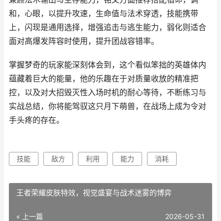
和，心眼，以提升攻速，生命值与法术穿透，技能携带
上，闪现是通用选择，增强追击与逃生能力，弱化则适合
面对高爆发阵容时使用，提升团战容错率。
掌握梦奇的玩家能深刻体会到，这个看似笨拙的英雄体内
蕴藏着巨大的能量，他的乐趣在于对质量收放的精准把
控，以及对大招毁灭性入场时机的耐心等待，不断练习与
实战总结，你将能驾驭这只月下萌兽，在战场上成为令对
手头疼的存在。
技能
敌方
利用
能力
消耗
王者荣耀皮肤特效，视觉盛宴与战术迷雾的博弈
« 上一篇
2026-05-31