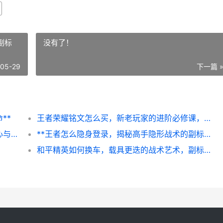
副标
没有了！
-05-29
下一篇 
**
王者荣耀铭文怎么买，新老玩家的进阶必修课，副标题，从零开始构建你的专属战力库
王者荣耀英雄皮肤全览，虚拟华裳背后的匠心与情怀
**王者怎么隐身登录，揭秘高手隐形战术的副标题**
和平精英如何换车，载具更迭的战术艺术，副标题，高手进阶的机动密码