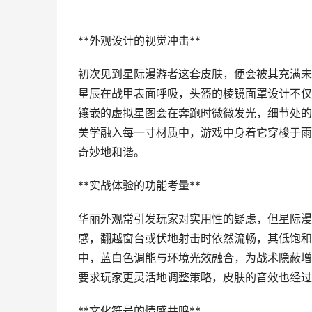
**外观设计的视觉冲击**
初次见到星际漫游者这套皮肤，便会被其充满未
星辰在战甲表面呼吸，头盔的棱镜面罩设计不仅
镶嵌的虚拟星图会在奔跑时微微发光，细节处的
美学融入每一寸材质中，游戏中身着它穿梭于雨
奇妙地和谐。
**实战体验的功能考量**
华丽外观常引发玩家对实用性的疑虑，但星际漫
感，翻越窗台或伏地射击时依然流畅，其低饱和
中，蓝白色调能与环境光效融合，为战术隐蔽增
要求玩家更灵活地调整策略，皮肤的音效也经过
**文化符号的情感共鸣**