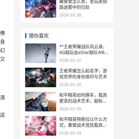
藏骨堂怎么去，老玩家指
路迷雾中的归处
2026-05-28
佛
猜你喜欢
身
**王者荣耀战队风云录，
幻
AG超玩会eStar狼队WB等
群雄逐起，共筑竞技星河
又
2026-05-27
**
王者荣耀怎么起名字，游
戏世界的身份烙印与艺术
2026-05-26
和平精英如何换车，载具
滞
更迭的战术艺术，副标
题，高手进阶的机动密码
2026-05-28
这
和平精英特斯拉以什么方
式，重塑战术竞技载具新
生态，副标题，从皮肤到
2026-05-24
战略枢纽的进化之路