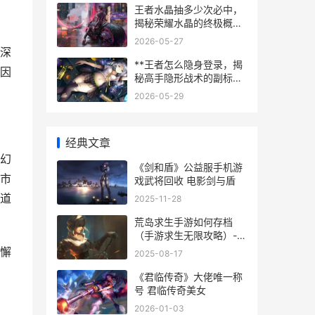
王者水晶抽多少次必中，
揭秘荣耀水晶的终极概率
法则，副标题，资深玩家
2026-05-27
的抽奖策略与心态指南
深
**王者怎么隐身登录，揭
因
秘高手隐形战术的副标题
**
2026-05-29
经典文章
幻
《剑和盾》公益服手机游
市
戏武将回收 电影剑与盾
道
2025-11-28
荒岛求生手游如何存档
（手游求生无限攻略）-天
宏手游网
懈
2025-08-17
《君临传奇》大佬唯一称
号 君临传奇美女
2026-01-03