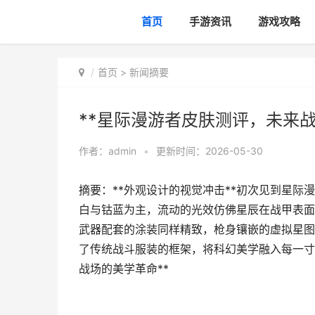
首页
手游资讯
游戏攻略
首页
>
新闻摘要
**星际漫游者皮肤测评，未来战
作者：
admin
•
更新时间：2026-05-30
摘要：**外观设计的视觉冲击**初次见到星
白与钴蓝为主，流动的光效仿佛星辰在战甲表面
武器配套的涂装同样精致，枪身镶嵌的虚拟星图
了传统战斗服装的框架，将科幻美学融入每一寸
战场的美学革命**