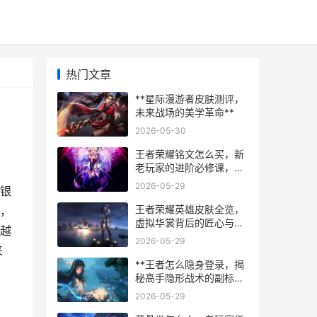
热门文章
**星际漫游者皮肤测评，
未来战场的美学革命**
2026-05-30
王者荣耀铭文怎么买，新
老玩家的进阶必修课，副
标题，从零开始构建你的
2026-05-29
以银
专属战力库
王者荣耀英雄皮肤全览，
，
虚拟华裳背后的匠心与情
越
怀
2026-05-29
来
**王者怎么隐身登录，揭
秘高手隐形战术的副标题
**
2026-05-29