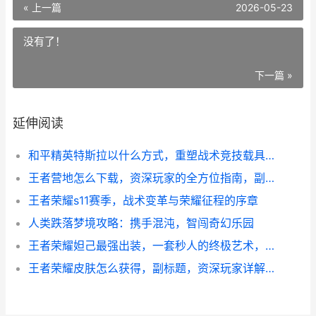
« 上一篇
2026-05-23
没有了！
下一篇 »
延伸阅读
和平精英特斯拉以什么方式，重塑战术竞技载具新生态，副标题，从皮肤到战略枢纽的进化之路
王者营地怎么下载，资深玩家的全方位指南，副标题，从获取到精通的每一步
王者荣耀s11赛季，战术变革与荣耀征程的序章
人类跌落梦境攻略：携手混沌，智闯奇幻乐园
王者荣耀妲己最强出装，一套秒人的终极艺术，副标题，灵魂冲击的魅惑法则
王者荣耀皮肤怎么获得，副标题，资深玩家详解获取途径与策略