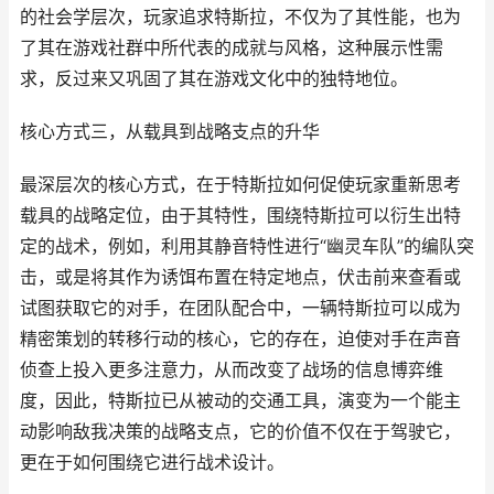
的社会学层次，玩家追求特斯拉，不仅为了其性能，也为
了其在游戏社群中所代表的成就与风格，这种展示性需
求，反过来又巩固了其在游戏文化中的独特地位。
核心方式三，从载具到战略支点的升华
最深层次的核心方式，在于特斯拉如何促使玩家重新思考
载具的战略定位，由于其特性，围绕特斯拉可以衍生出特
定的战术，例如，利用其静音特性进行“幽灵车队”的编队突
击，或是将其作为诱饵布置在特定地点，伏击前来查看或
试图获取它的对手，在团队配合中，一辆特斯拉可以成为
精密策划的转移行动的核心，它的存在，迫使对手在声音
侦查上投入更多注意力，从而改变了战场的信息博弈维
度，因此，特斯拉已从被动的交通工具，演变为一个能主
动影响敌我决策的战略支点，它的价值不仅在于驾驶它，
更在于如何围绕它进行战术设计。