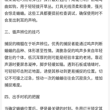
曲如钩，用于轻轻拨开草丛。灯具光线须柔和昏黄，强光
会惊走蛐蛐。这些工具都要提前检查调试，确保使用时不
会发出刺耳的声响。
三、循声辨位的技巧
捕捉的精髓在于听声辨位。优秀的捕捉者能通过鸣声判断
蛐蛐的品种、体形甚至性情。清脆急促的鸣声多来自年轻
健壮的个体，低沉浑厚的则可能是经验丰富的老将。靠近
声源时要屏息凝神，脚步轻缓如猫。遇到石板或墙缝时，
可轻轻叩击附近地面，诱使其移动到更易捕捉的位置。切
记不可操之过急，惊动一次的蛐蛐往往会沉寂良久，增加
捕捉难度。
四、出手时机的把握
当确定蛐蛐位置后，便是最关键的时刻。先用灯光锁定其