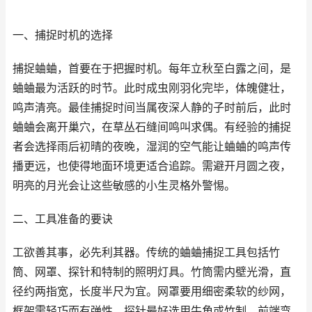
一、捕捉时机的选择
捕捉蛐蛐，首要在于把握时机。每年立秋至白露之间，是
蛐蛐最为活跃的时节。此时成虫刚羽化完毕，体魄健壮，
鸣声清亮。最佳捕捉时间当属夜深人静的子时前后，此时
蛐蛐会离开巢穴，在草丛石缝间鸣叫求偶。有经验的捕捉
者会选择雨后初晴的夜晚，湿润的空气能让蛐蛐的鸣声传
播更远，也使得地面环境更适合追踪。需避开月圆之夜，
明亮的月光会让这些敏感的小生灵格外警惕。
二、工具准备的要诀
工欲善其事，必先利其器。传统的蛐蛐捕捉工具包括竹
筒、网罩、探针和特制的照明灯具。竹筒需内壁光滑，直
径约两指宽，长度半尺为宜。网罩要用细密柔软的纱网，
框架需轻巧而有弹性。探针最好选用牛角或竹制，前端弯