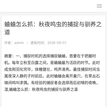
蛐蛐怎么抓：秋夜鸣虫的捕捉与驯养之
道
作者：
admin
•
更新时间：2026-06-01
摘要：一、捕捉时机的选择捕捉蛐蛐，首要在于把握时
机。每年立秋至白露之间，是蛐蛐最为活跃的时节。此时
成虫刚羽化完毕，体魄健壮，鸣声清亮。最佳捕捉时间当
属夜深人静的子时前后，此时蛐蛐会离开巢穴，在草丛石
缝间鸣叫求偶。有经验的捕捉者会选择雨后初晴的夜晚，
湿,蛐蛐怎么抓：秋夜鸣虫的捕捉与驯养之道