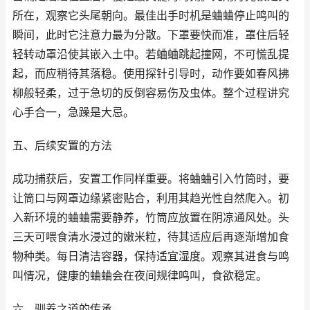
所在，观察它头尾朝向。最佳出手时机是蛐蛐停止鸣叫的
瞬间，此时它注意力最为分散。下罩要快而准，罩住后轻
轻转动罩沿使其嵌入土中。若蛐蛐跳起撞网，不可慌乱提
起，而应稍待其落稳。使用探针引导时，动作要如春风拂
柳般轻柔，过于急切的反倒容易伤及虫体。整个过程讲究
心手合一，急躁是大忌。
五、后续安置的方法
成功捕获后，安置工作同样重要。将蛐蛐引入竹筒时，要
让筒口与网罩边缘紧密贴合，利用其趋光性自然爬入。初
入新环境的蛐蛐需要静养，竹筒应放置在阴凉通风处。头
三天可喂食清水浸过的嫩米粒，待其适应后再逐渐增加食
物种类。每日清洁容器，保持适宜湿度。观察其进食与鸣
叫情况，健康的蛐蛐会在夜间规律鸣叫，食欲稳定。
六、驯养之道的传承