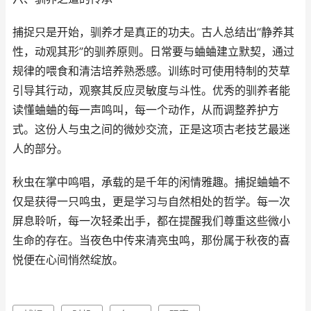
捕捉只是开始，驯养才是真正的功夫。古人总结出“静养其
性，动观其形”的驯养原则。日常要与蛐蛐建立默契，通过
规律的喂食和清洁培养熟悉感。训练时可使用特制的芡草
引导其行动，观察其反应灵敏度与斗性。优秀的驯养者能
读懂蛐蛐的每一声鸣叫，每一个动作，从而调整养护方
式。这份人与虫之间的微妙交流，正是这项古老技艺最迷
人的部分。
秋虫在掌中鸣唱，承载的是千年的闲情雅趣。捕捉蛐蛐不
仅是获得一只鸣虫，更是学习与自然相处的哲学。每一次
屏息聆听，每一次轻柔出手，都在提醒我们尊重这些微小
生命的存在。当夜色中传来清亮虫鸣，那份属于秋夜的喜
悦便在心间悄然绽放。