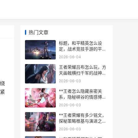
热门文章
标题，和平精英怎么设
定，战术竞技手游的平衡
艺术
2026-06-04
王者荣耀吕布怎么玩，方
天画戟横扫千军的战神攻
略
2026-06-03
绕
**王者怎么隐藏亲密关
紧
系，隐秘峡谷的情感博弈
**
2026-06-03
**王者荣耀有多少铭文，
探秘策略根基与演进之路
**
2026-06-03