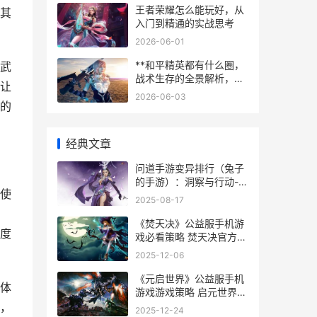
王者荣耀怎么能玩好，从
其
入门到精通的实战思考
2026-06-01
**和平精英都有什么圈，
武
战术生存的全景解析，
让
（副标题）从毒圈到心理
2026-06-03
圈的致胜奥秘。**
的
经典文章
问道手游变异排行（兔子
的手游）：洞察与行动-天
使
宏手游网
2025-08-17
《焚天决》公益服手机游
度
戏必看策略 焚天决官方网
站
2025-12-06
《元启世界》公益服手机
体
游戏游戏策略 启元世界官
网
，
2025-12-24