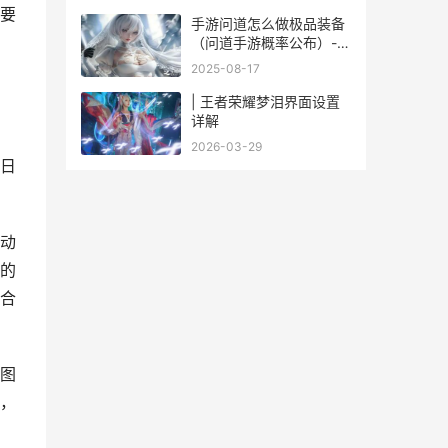
要
手游问道怎么做极品装备
（问道手游概率公布）-天
宏手游网
2025-08-17
| 王者荣耀梦泪界面设置
详解
2026-03-29
日
动
的
合
图
，