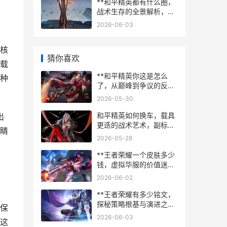
**和平精英都有什么圈，
战术生存的全景解析，
（副标题）从毒圈到心理
2026-06-03
圈的致胜奥秘。**
核
猜你喜欢
载
**和平精英你这是怎么
种
了，从巅峰到争议的反思
之路**
2026-05-30
和平精英如何换车，载具
出
更迭的战术艺术，副标
睛
题，高手进阶的机动密码
2026-05-28
**王者荣耀一个皮肤多少
钱，虚拟华服的价值迷
思，副标题，价格标签背
2026-06-02
后的玩家心理与市场逻辑
**
**王者荣耀有多少铭文，
探秘策略根基与演进之路
保
**
2026-06-03
这