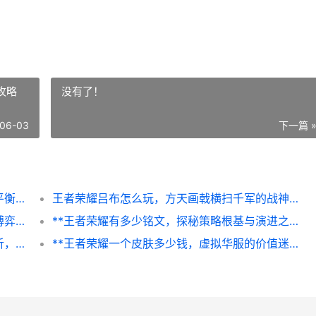
攻略
没有了！
06-03
下一篇 
标题，和平精英怎么设定，战术竞技手游的平衡艺术
王者荣耀吕布怎么玩，方天画戟横扫千军的战神攻略
**王者怎么隐藏亲密关系，隐秘峡谷的情感博弈**
**王者荣耀有多少铭文，探秘策略根基与演进之路**
**和平精英都有什么圈，战术生存的全景解析，（副标题）从毒圈到心理圈的致胜奥秘。**
**王者荣耀一个皮肤多少钱，虚拟华服的价值迷思，副标题，价格标签背后的玩家心理与市场逻辑**