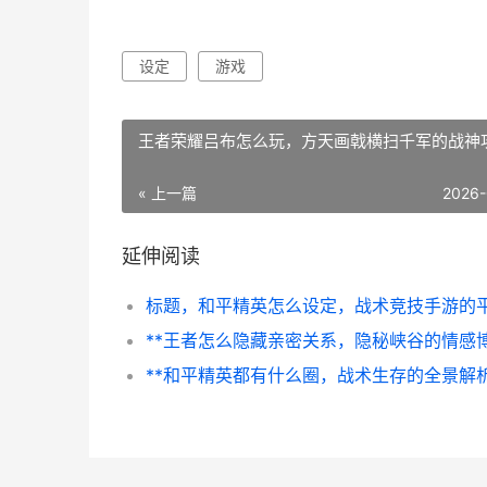
设定
游戏
王者荣耀吕布怎么玩，方天画戟横扫千军的战神
« 上一篇
2026-
延伸阅读