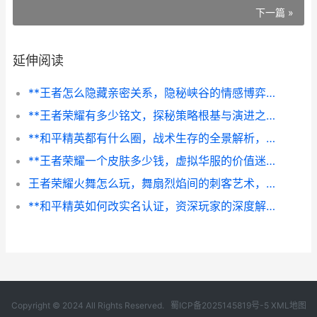
下一篇 »
延伸阅读
**王者怎么隐藏亲密关系，隐秘峡谷的情感博弈**
**王者荣耀有多少铭文，探秘策略根基与演进之路**
**和平精英都有什么圈，战术生存的全景解析，（副标题）从毒圈到心理圈的致胜奥秘。**
**王者荣耀一个皮肤多少钱，虚拟华服的价值迷思，副标题，价格标签背后的玩家心理与市场逻辑**
王者荣耀火舞怎么玩，舞扇烈焰间的刺客艺术，副标题，从入门到精通的灵魂忍者攻略
**和平精英如何改实名认证，资深玩家的深度解析与优化指南，副标题：从流程到策略的全方位思考**
Copyright © 2024 All Rights Reserved.
蜀ICP备2025145819号-5
XML地图