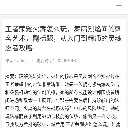
王者荣耀火舞怎么玩，舞扇烈焰间的刺
客艺术，副标题，从入门到精通的灵魂
忍者攻略
作者：
admin
•
更新时间：2026-06-02
摘要：理解英雄定位，火舞的核心是灵动刺客不知火舞在
王者荣耀中的定位非常清晰，她是一位拥有极高爆发伤害
和极强机动性的法刺英雄，她的所有技能设计都围绕着瞬
间进场和致命一击展开，与那些需要在后排持续输出的法
师不同，火舞的舞台在战场边缘与中心的风险地带，她的
玩法精髓在于利用被动与技能的位移，像幽灵一样穿梭，
寻找敌方后排的破绽，然后用,王者荣耀火舞怎么玩，舞扇