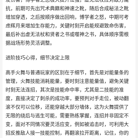
抗，前期可先出咒术典籍和神速之靴，随后合成秘法之靴
增加穿透，之后按顺序做出回响，博学者之怒，中期可考
虑辉月来增加生存能力，关键时刻开启能规避致命伤害，
最后补出虚无法杖和贤者之书或噬神之书，具体顺序需根
据战场形势灵活调整。
进阶技巧心得，细节决定上限
高手火舞与普通玩家的区别在于细节，首先是对能量条的
管理，火舞技能消耗能量，要时刻注意能量值，避免关键
时刻无法连招，其次是技能命中率，尤其是二技能的准
度，直接决定了刺杀的成功率，要预判对手走位，被动翻
滚不仅可以位移，还能穿越大部分墙体，这为火舞提供了
无限的绕后与逃生可能，需要熟练掌握，连招并非固定不
变，面对不同情况要灵活应变，例如被追击时，可利用大
招反推敌人接一技能控制，再翻滚拉开距离，记住，你的