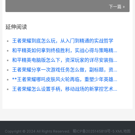
下一篇 »
延伸阅读
王者荣耀到底怎么玩，从入门到精通的实战哲学
和平精英如何拿到终极胜利，实战心得与策略精讲副标题
和平精英电脑版怎么下，资深玩家的详尽安装指南，副标题，从下载到畅玩的完整攻略
王者荣耀分享一次游戏任务怎么做，副标题，资深玩家的实战心得与策略拆解
**王者荣耀哪吒皮肤风火轮再临，重塑少年英雄的视觉史诗**
王者荣耀怎么设置手柄，移动战场的新掌控艺术，副标题，从键位映射到实战进阶的完整指南
Copyright © 2024 All Rights Reserved.
蜀ICP备2025145819号-5
XML地图