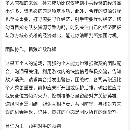
多人忽视的来源，补刀成功比仅仅吃到小兵经验的经济高
出许多，请务必练习这项基本功，此外，合理的资源分配
也至关重要，打野需要野怪经济，射手需要兵线经济，切
勿盲目抢夺队友资源导致内耗，时刻关注自己的经济面板
与敌方核心英雄的经济对比，能让你清晰判断接团时机。
团队协作，孤狼难敌群狮
这是五个人的游戏，再强的个人能力也难抵默契的团队配
合，沟通是关键，利用游戏内的快捷信号积极交流，告知
敌人消失，请求集合或发出警告，团战时，各司其职远比
个人秀更重要，前排应果断开团或保护后排，输出位应寻
找安全位置倾泻火力，控制技能尽量留给对方关键英雄，
逆风时更需团结，避免互相指责，共同防守，寻找对方失
误的机会翻盘，记住，良好的心态是团队协作的润滑剂。
意识为王，预判对手的预判