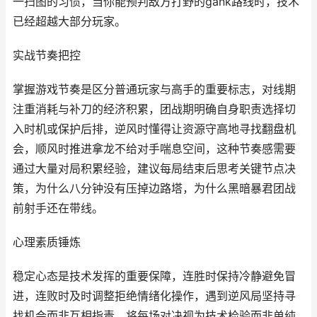
一扫图的习惯，当你能预判敌方打野的gank路线时，技术
已经超越大部分玩家。
实战节奏把控
掌握游戏节奏是区分普通玩家与高手的重要标志，对线期
注重消耗与补刀的经济积累，团战期明确自身职责选择切
入时机或保护后排，逆风时懂得让资源守高地寻找翻盘机
会，顺风时推进拿龙不给对手喘息空间，这种节奏感需要
通过大量对局积累经验，建议每局结束后思考关键节点决
策，为什么八分钟没有压掉边路塔，为什么黑暗暴君团战
前射手还在带线。
心理素质锤炼
稳定心态是技术发挥的重要保障，连胜时保持冷静避免冒
进，连败时及时调整拒绝情绪化操作，遇到逆风局坚持寻
找机会而非互相指责，将每场对决视为技术检验而非单纯