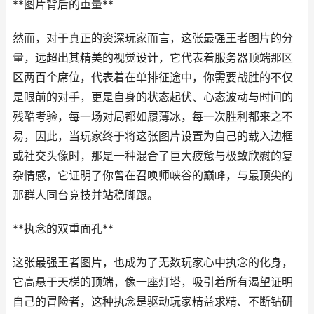
**图片背后的重量**
然而，对于真正的资深玩家而言，这张最强王者图片的分
量，远超出其精美的视觉设计，它代表着服务器顶端那区
区两百个席位，代表着在单排征途中，你需要战胜的不仅
是眼前的对手，更是自身的状态起伏、心态波动与时间的
残酷考验，每一场对局都如履薄冰，每一次胜利都来之不
易，因此，当玩家终于将这张图片设置为自己的载入边框
或社交头像时，那是一种混合了巨大疲惫与极致欣慰的复
杂情感，它证明了你曾在召唤师峡谷的巅峰，与最顶尖的
那群人同台竞技并站稳脚跟。
**执念的双重面孔**
这张最强王者图片，也成为了无数玩家心中执念的化身，
它高悬于天梯的顶端，像一座灯塔，吸引着所有渴望证明
自己的冒险者，这种执念是驱动玩家精益求精、不断钻研