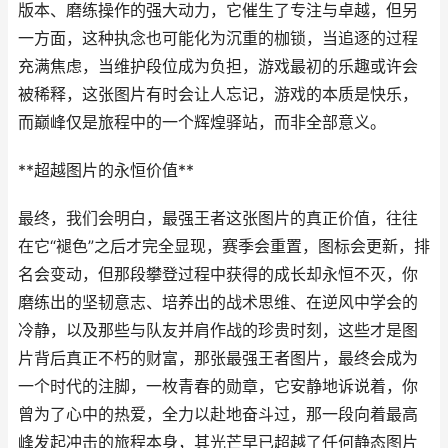
版本、磨练操作的强大动力，它催生了专注与卓越，但另
一方面，这种执念也可能化为沉重的枷锁，当追逐的过程
充满焦虑，当维护段位成为负担，游戏最初的乐趣或许会
被稀释，这张图片有时会让人忘记，游戏的本质是快乐，
而巅峰仅是旅程中的一个辉煌驿站，而非全部意义。
**超越图片的永恒价值**
最终，我们会明白，最强王者这张图片的真正价值，往往
在它“褪色”之后才完全显现，赛季会重置，图标会更新，排
名会变动，但那段攀登过程中获得的成长却永恒不灭，你
磨练出的坚韧意志、培养出的战术思维、在逆风中学会的
冷静，以及那些与队友并肩作战的珍贵时刻，这些才是图
片背后真正不朽的财富，那张最强王者图片，最终会成为
一个时代的注脚，一枚青春的勋章，它安静地诉说着，你
曾为了心中的热爱，全力以赴地奋斗过，那一段向着最高
峰发起冲击的旅程本身，其光芒早已超越了任何静态图片