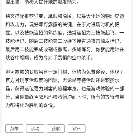
输出装，能极大提升她的爆发能力。
铭文搭配推荐异变，鹰眼和隐匿，以最大化她的物理穿透
和攻击力，玩好娜可露露的关键，在于对进场时机的把
握，以及技能连招的熟练度，通常连招为三技能起飞，一
技能标记，随后三技能第二段砸下接普通攻击触发标记，
最后用二技能完成收割或撤离，多加练习，你就能用她在
峡谷中翱翔，成为令对手畏惧的空中杀手。
娜可露露的获取虽有一定门槛，但均为免费途径，体现了
官方对玩家活跃度的回馈，无论是等待活动还是积攒水
晶，获得这位强力刺客的旅程本身，也是游戏体验的一部
分，当你最终驾驭玛玛哈哈俯冲而下时，所有的等待与努
力都将化为胜利的喜悦。
英雄
活动
获取
钻石