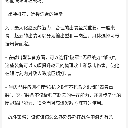
也能快速清理战场。
| 出装推荐：选择适合的装备
为了最大化赵云的潜力，合理的出装至关重要。一般来
说，赵云的出装可以分为输出型和半肉型，具体选择可根
据局势而定。
- 在输出型装备方面，可以选择“破军”“无尽战刃”“影刃”，
这些装备可以大幅提升赵云的物理攻击和暴击伤害，使他
在短时刻内对敌人造成巨额打击。
- 半肉型装备则推荐“抵抗之靴”“不死鸟之眼”和“霸者重
装”，这些装备不仅增强了赵云的生存能力，还进步了他的
团战输出能力，适合面对高爆发敌方阵容时使用。
| 战斗策略：该该该该怎么办办办办在战斗中游刃有余