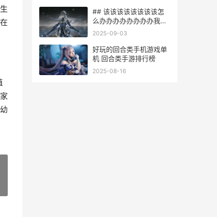
生
## 该该该该该该该该怎
么办办办办办办办办我们
在
知道获得薯条
2025-09-03
好玩的回合类手机游戏单
机 回合类手游排行榜
2025-08-16
殖
家
幼
»