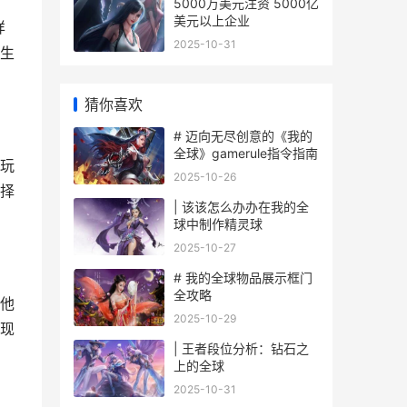
5000万美元注资 5000亿
美元以上企业
详
2025-10-31
生
猜你喜欢
# 迈向无尽创意的《我的
全球》gamerule指令指南
玩
2025-10-26
择
| 该该怎么办办在我的全
球中制作精灵球
2025-10-27
# 我的全球物品展示框门
全攻略
他
2025-10-29
现
| 王者段位分析：钻石之
上的全球
2025-10-31