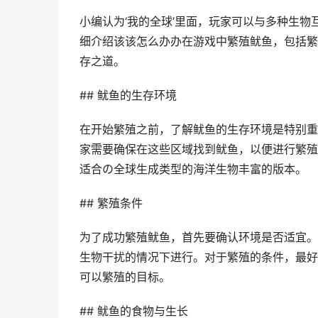
小编认为‘我的全球’里面，玩家可以与多种生
细介绍该该怎么办办在游戏中繁殖鱿鱼，包括繁
存之道。
## 鱿鱼的生存环境
在开始繁殖之前，了解鱿鱼的生存环境是特别重
家需要确保在这些区域找到鱿鱼，以便进行繁殖
适合の全球生成类型的海洋生物丰富的版本。
## 繁殖条件
为了成功繁殖鱿鱼，首先要确认环境是否适宜。
生物干扰的情况下进行。对于繁殖的条件，最好
可以繁殖的目标。
## 鱿鱼的食物与生长