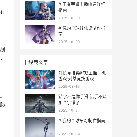
# 王者荣耀主播申请详细
指南
有
2025-10-29
# 我的全球转化桌制作指
南
2025-10-29
刻
，
经典文章
对抗竞技类游戏主推手机
游戏 对战竞技游戏
2025-08-16
。
错字不是你手滑 错手不及
那个字错了
胁
2025-10-31
# 我的全球吊灯制作指南
2025-10-09