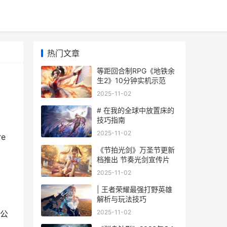
热门文章
等距回合制RPG《地铁余
生2》10分钟实机示范
2025-11-02
# 在我的全球中放置床的
技巧指南
2025-11-02
e
《节拍光剑》万圣节更新
档推出 节奏光剑宣传片
2025-11-02
| 王者荣耀最强打野英雄
解析与玩法技巧
2025-11-02
e公