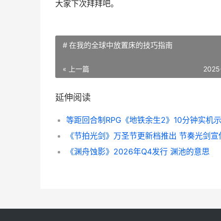
大家下次拜拜吧。
# 在我的全球中放置床的技巧指南
« 上一篇
2025
延伸阅读
等距回合制RPG《地铁余生2》10分钟实机
《节拍光剑》万圣节更新档推出 节奏光剑宣
《渊舟蚀影》2026年Q4发行 渊池的意思