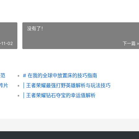
没有了！
-11-02
下一篇 
示范
# 在我的全球中放置床的技巧指南
传片
| 王者荣耀最强打野英雄解析与玩法技巧
| 王者荣耀钻石夺宝的幸运值解析