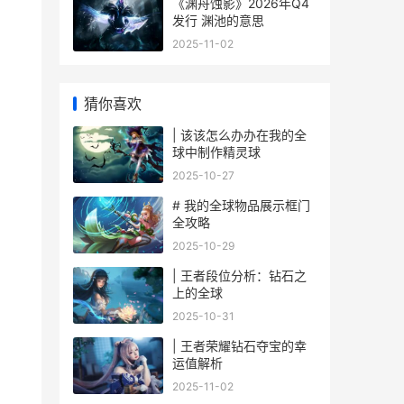
《渊舟蚀影》2026年Q4
发行 渊池的意思
2025-11-02
猜你喜欢
| 该该怎么办办在我的全
球中制作精灵球
2025-10-27
# 我的全球物品展示框门
全攻略
2025-10-29
| 王者段位分析：钻石之
上的全球
2025-10-31
| 王者荣耀钻石夺宝的幸
运值解析
2025-11-02