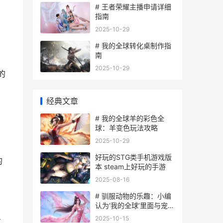
# 王者荣耀主播申请详细
指南
2025-10-29
# 我的全球转化桌制作指
南
2025-10-29
的
经典文章
# 我的全球羊的彩色全
球：羊变色玩法攻略
2025-10-29
好玩的STG类手机游戏版
的
本 steam上好玩的手游
2025-08-16
# 驯服动物的乐趣：小编
认为‘我的全球’里面与宠物
共舞
2025-10-15
更