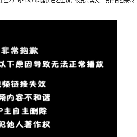
铁余生2》的Steam商店页已经上线，仅支持英文，发行日暂未公