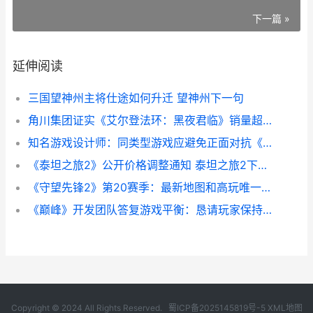
下一篇 »
延伸阅读
三国望神州主将仕途如何升迁 望神州下一句
角川集团证实《艾尔登法环：黑夜君临》销量超预期 角川股份
知名游戏设计师：同类型游戏应避免正面对抗《圣安地列斯》 知名游戏设计师有哪些
《泰坦之旅2》公开价格调整通知 泰坦之旅2下载手机版
《守望先锋2》第20赛季：最新地图和高玩唯一功能 守望先锋2和1是一个游戏吗
《巅峰》开发团队答复游戏平衡：恳请玩家保持耐心 巅峰团队是正规网站吗
Copyright © 2024 All Rights Reserved.
蜀ICP备2025145819号-5
XML地图