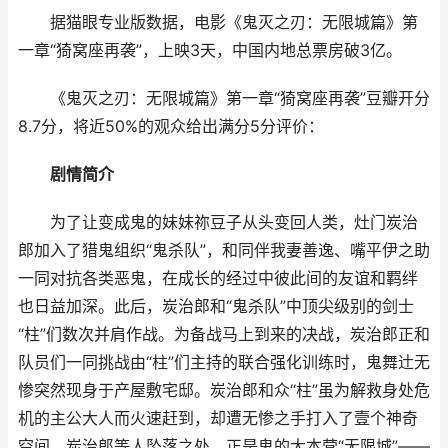
据猫眼专业版数据，电影《鬼灭之刃：无限城篇》第
一章“猗窝座再袭”，上映3天，中国内地总票房破3亿。
《鬼灭之刃：无限城篇》第一章“猗窝座再袭”豆瓣开分
8.7分，将近50%的观众给出满分5分评价：
剧情简介
为了让变成鬼的妹妹祢豆子从头变回人类，灶门炭治
郎加入了猎鬼组织“鬼杀队”，和同伴我妻善逸、嘴平伊之助
一同对抗各类恶鬼，在成长的经过中彼此间的友谊和羁绊
也日益加深。此后，炭治郎和“鬼杀队”中顶尖级别的剑士
“柱”们数次并肩作战。为备战马上到来的决战，炭治郎正和
队员们一同挑战由“柱”们主持的联合强化训练时，鬼舞辻无
惨突然现身于产屋敷宅邸。炭治郎和众“柱”虽为解救身处危
机的主公大人而火速赶到，却遭无惨之手打入了壹个神奇
空间。炭治郎等人坠落之处，正是鬼的大本营“无限城”——