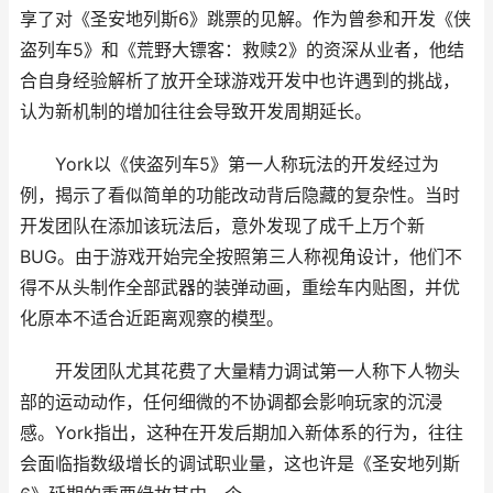
享了对《圣安地列斯6》跳票的见解。作为曾参和开发《侠
盗列车5》和《荒野大镖客：救赎2》的资深从业者，他结
合自身经验解析了放开全球游戏开发中也许遇到的挑战，
认为新机制的增加往往会导致开发周期延长。
York以《侠盗列车5》第一人称玩法的开发经过为
例，揭示了看似简单的功能改动背后隐藏的复杂性。当时
开发团队在添加该玩法后，意外发现了成千上万个新
BUG。由于游戏开始完全按照第三人称视角设计，他们不
得不从头制作全部武器的装弹动画，重绘车内贴图，并优
化原本不适合近距离观察的模型。
开发团队尤其花费了大量精力调试第一人称下人物头
部的运动动作，任何细微的不协调都会影响玩家的沉浸
感。York指出，这种在开发后期加入新体系的行为，往往
会面临指数级增长的调试职业量，这也许是《圣安地列斯