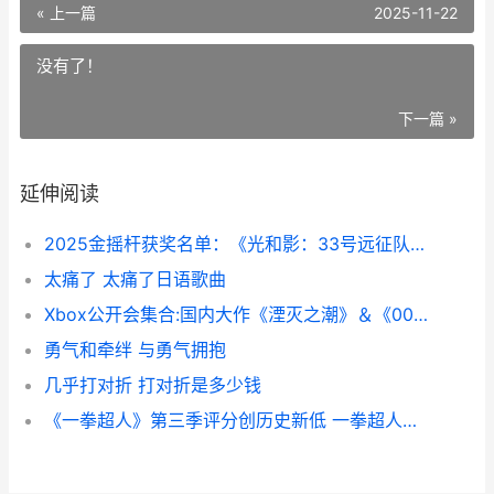
« 上一篇
2025-11-22
没有了！
下一篇 »
延伸阅读
2025金摇杆获奖名单：《光和影：33号远征队》拿下年度最佳 金摇杆奖2020手机游戏
太痛了 太痛了日语歌曲
Xbox公开会集合:国内大作《湮灭之潮》＆《007》领衔 xbox发布
勇气和牵绊 与勇气拥抱
几乎打对折 打对折是多少钱
《一拳超人》第三季评分创历史新低 一拳超人第三季在线观看完整免费