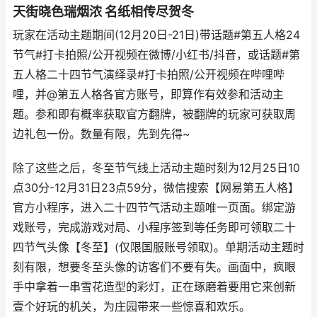
天街晓色瑞烟浓 名纸相传尽贺冬
玩家在活动主题期间(12月20日-21日)带话题#第五人格24
节气#打卡拍照/公开视频在微博/小红书/抖音，或话题#第
五人格二十四节气演绎录#打卡拍照/公开视频在哔哩哔
哩，并@第五人格各官方账号，即算作有效参和活动主
题。参和即有概率获取官方翻牌，被翻牌的玩家可获取周
边礼包一份。数量有限，先到先得~
除了这些之后，冬至节气线上活动主题时刻为12月25日10
点30分-12月31日23点59分，微信搜索【网易第五人格】
官方小程序，进入二十四节气活动主题唯一页面。绑定游
戏账号，完成游戏对局、小程序签到等任务即可领取二十
四节气头像【冬至】(仅限国服账号领取)。单期活动主题时
刻有限，想要冬至头像的访客们不要有失。画面中，疯眼
手中拿着一串雪花造型的彩灯，正在琢磨着要用它来创新
壹个好玩的机关，为庄园带来一些惊喜和欢乐。