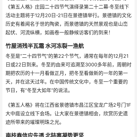
《第五人格》庄园二十四节气演绎录第二十二幕·冬至线下
活动主题将于12月20日-21日在景德镇举行。景德镇的文化
历史有着闻名于世的陶瓷，而景德镇的天然景观也是山峦
起伏、河流纵横，如画卷一般静候访客们的到来！
竹屋消残半瓦霜 水河冻裂一渔航
冬至是“二十四节气”的第22个节气，通常在每年的12月21
日或22日到来。冬至的由来可追溯至3000多年前，周朝时
期把农历的十一月看做正月，把冬至看做新的一年的第一
天，并在这天过年。在中国传统文化中，冬至一个重要的
节日，有“冬至大如年”的说法。
《第五人格》将在江西省景德镇市昌江区宝龙广场2号门1F
大中庭设立线下会场。让大家在景德镇相会，欣赏历史遗
迹所带来的璀璨明珠之光。
南枝春信应先透 北陆寒凝势更坚