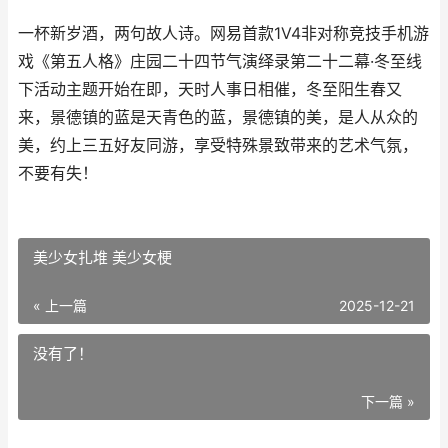
一杯新岁酒，两句故人诗。网易首款1V4非对称竞技手机游
戏《第五人格》庄园二十四节气演绎录第二十二幕·冬至线
下活动主题开始在即，天时人事日相催，冬至阳生春又
来，景德镇的蓝是天青色的蓝，景德镇的美，是人从众的
美，约上三五好友同游，享受特殊景致带来的艺术气氛，
不要有失！
美少女扎堆 美少女梗
« 上一篇
2025-12-21
没有了！
下一篇 »