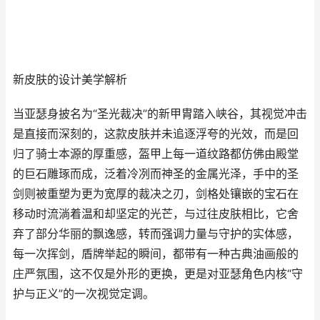
新皮肤的设计美学解析
当亚瑟身披名为“圣光裁决”的新甲胄踏入峡谷，其视觉冲击
是直接而深刻的，这款皮肤并未追逐浮夸的光效，而是回
归了骑士本源的厚重感，盔甲上每一道纹路都仿佛由殿堂
的巨石雕琢而成，泛着冷冽而神圣的金属光泽，手中的圣
剑则被重塑为更为宽厚的裁决之刃，剑格处镶嵌的宝石在
移动时流淌着温和却坚定的光芒，与过往皮肤相比，它舍
弃了部分华丽的飘逸感，转而强调力量与守护的实体感，
每一次挥剑，盾牌举起的瞬间，都带有一种古典油画般的
庄严氛围，这不仅是外形的更换，更是对亚瑟角色内核“守
护与正义”的一次视觉定调。