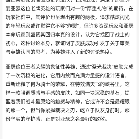
爱亚瑟这位老牌英雄的玩家们对一份“厚重礼物”的期待，在
玩家社群中，其评价也呈现出有趣的两极，追求酷炫闪光
的年轻玩家或许觉得它不够“炸裂”，但许多资深玩家和亚瑟
本命玩家则盛赞其回归本真的设计，认为它找回了战士的
初心，这种讨论本身，就证明了皮肤成功引发了关于审美
与英雄认同的思考，为英雄注入了新的讨论热度。
亚瑟这位王者荣耀的象征性英雄，通过“圣光裁决”皮肤完成
了一次沉稳的进化，它用内敛而充满力量感的设计语言，
重新诠释了何为骑士的荣耀，在特效满天飞的峡谷里，这
样一款强调质感与手感的皮肤，如同一块沉稳的基石，提
醒着我们战斗最原始的触感与精神，它或许不会是最耀眼
的那一个，但当你紧握裁决之刃，屹立于队友身前时，那
份坚实的守护感，正是对亚瑟之名最好的致敬。