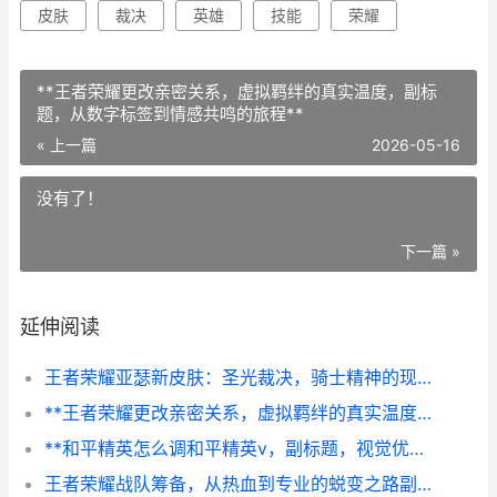
皮肤
裁决
英雄
技能
荣耀
**王者荣耀更改亲密关系，虚拟羁绊的真实温度，副标
题，从数字标签到情感共鸣的旅程**
« 上一篇
2026-05-16
没有了！
下一篇 »
延伸阅读
王者荣耀亚瑟新皮肤：圣光裁决，骑士精神的现代回响，副标题：一柄重剑承载的荣耀与变革
**王者荣耀更改亲密关系，虚拟羁绊的真实温度，副标题，从数字标签到情感共鸣的旅程**
**和平精英怎么调和平精英v，副标题，视觉优势与竞技平衡的掌控艺术**
王者荣耀战队筹备，从热血到专业的蜕变之路副标题，草台班子到职业体系的进阶指南