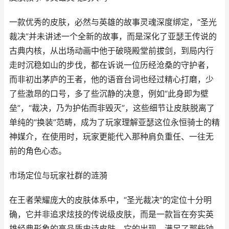
一款优秀的皮肤，必然与英雄的故事灵魂深度绑定，“圣光
裁决”并未讲述一个全新的故事，而是深化了亚瑟王传说的
古典内核，从出场动画中他于破晓殿堂前拔剑，到局内行
走时沉稳如山的步伐，都在诉说一位历经沧桑的守护者，
而非初出茅庐的王者，他的语音台词也经过精心打磨，少
了些激昂的口号，多了些沉静的决意，例如“此身即为壁
垒”，“裁决，乃为护佑而非毁灭”，这些细节让皮肤脱离了
单纯的“换装”范畴，成为了玩家理解亚瑟这位永恒骑士的精
神媒介，在使用时，玩家更能代入那种肩负重任、一往无
前的角色心态。
市场定位与玩家社群的涟漪
在王者荣耀庞大的皮肤体系中，“圣光裁决”的定位十分明
确，它并非追求炫技的传说级皮肤，而是一款旨在夯实英
雄经典形象的高品质史诗皮肤，它的出现，满足了那些钟