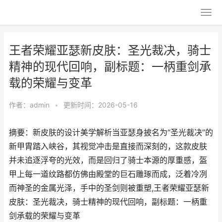
王者荣耀亚瑟新皮肤：圣光裁决，骑士
精神的现代回响，副标题：一柄重剑承
载的荣耀与变革
作者：
admin
•
更新时间：2026-05-16
摘要：新皮肤的设计美学解析当亚瑟身披名为“圣光裁决”的
新甲胄踏入峡谷，其视觉冲击是直接而深刻的，这款皮肤
并未追逐浮夸的光效，而是回归了骑士本源的厚重感，盔
甲上每一道纹路都仿佛由殿堂的巨石雕琢而成，泛着冷冽
而神圣的金属光泽，手中的圣剑则被重塑,王者荣耀亚瑟新
皮肤：圣光裁决，骑士精神的现代回响，副标题：一柄重
剑承载的荣耀与变革