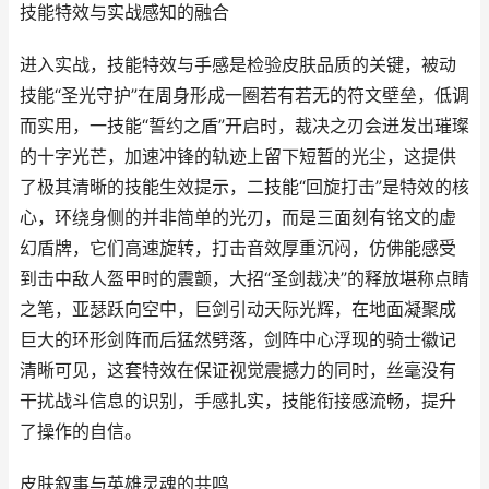
技能特效与实战感知的融合
进入实战，技能特效与手感是检验皮肤品质的关键，被动
技能“圣光守护”在周身形成一圈若有若无的符文壁垒，低调
而实用，一技能“誓约之盾”开启时，裁决之刃会迸发出璀璨
的十字光芒，加速冲锋的轨迹上留下短暂的光尘，这提供
了极其清晰的技能生效提示，二技能“回旋打击”是特效的核
心，环绕身侧的并非简单的光刃，而是三面刻有铭文的虚
幻盾牌，它们高速旋转，打击音效厚重沉闷，仿佛能感受
到击中敌人盔甲时的震颤，大招“圣剑裁决”的释放堪称点睛
之笔，亚瑟跃向空中，巨剑引动天际光辉，在地面凝聚成
巨大的环形剑阵而后猛然劈落，剑阵中心浮现的骑士徽记
清晰可见，这套特效在保证视觉震撼力的同时，丝毫没有
干扰战斗信息的识别，手感扎实，技能衔接感流畅，提升
了操作的自信。
皮肤叙事与英雄灵魂的共鸣