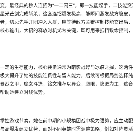
变，最经典的秒人连招为“一二闪三”，即一技能起手，二技能突
星光芒剑完成斩杀，这套连招爆发极高，能瞬间蒸发敌方脆皮，
者，切忌先手开团冲入人群，应等待敌方关键控制技能交出后，
核心输出，大招的释放时机尤为关键，既可用来抵挡致命控制，
一定的生存能力，核心装备通常为暗影战斧与冰痕之握，这两件
极大提升了她的技能连贯性与留人能力，后续可根据局势选择纯
暴烈之甲，魔女斗篷，铭文推荐以异变，鹰眼，隐匿为主，这套
帮助她建立对线优势。
掌控游戏节奏，她在前中期的小规模团战中极为强势，应主动配
与高爆发建立优势，面对不同英雄时需调整策略，例如对阵灵活