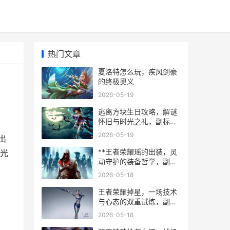
热门文章
夏洛特怎么玩，疾风剑豪
的终极奥义
2026-05-19
逃离方块生日攻略，解谜
怀旧与时光之礼，副标
题，重温锈湖深处的童年
2026-05-19
出
记忆
**王者荣耀瑶的出装，灵
光
动守护的装备哲学，副标
题，从辅助装到神装的全
2026-05-18
方位解析**
王者荣耀掉星，一场技术
与心态的双重试炼，副标
题，当段位波动成为游戏
2026-05-18
哲学