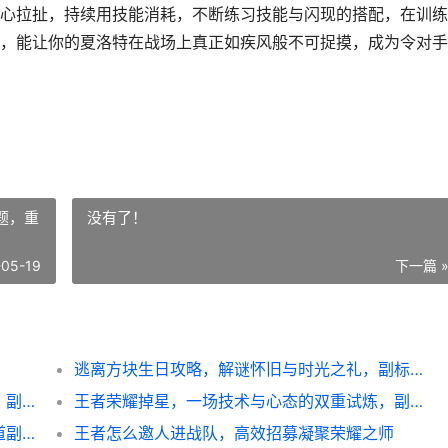
心拉扯，持续用技能消耗，不断练习技能与闪现的搭配，在训练
，能让你的夏洛特在战场上真正如疾风般不可捉摸，成为令对手
题，重
没有了！
-05-19
下一篇 
逃离方块生日攻略，解谜怀旧与时光之礼，副标题，重温锈湖深处的童年记忆
**王者荣耀瑶的出装，灵动守护的装备哲学，副标题，从辅助装到神装的全方位解析**
王者荣耀掉星，一场技术与心态的双重试炼，副标题，当段位波动成为游戏哲学
和平精英枪怎么还，战场军火流转的艺术之道副标题
王者怎么邀人进战队，高效招募凝聚荣耀之师