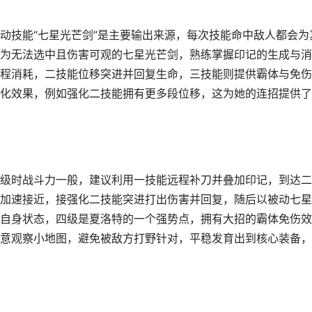
动技能“七星光芒剑”是主要输出来源，每次技能命中敌人都会为
为无法选中且伤害可观的七星光芒剑，熟练掌握印记的生成与消
程消耗，二技能位移突进并回复生命，三技能则提供霸体与免伤
化效果，例如强化二技能拥有更多段位移，这为她的连招提供了
级时战斗力一般，建议利用一技能远程补刀并叠加印记，到达二
加速接近，接强化二技能突进打出伤害并回复，随后以被动七星
自身状态，四级是夏洛特的一个强势点，拥有大招的霸体免伤效
意观察小地图，避免被敌方打野针对，平稳发育出到核心装备，