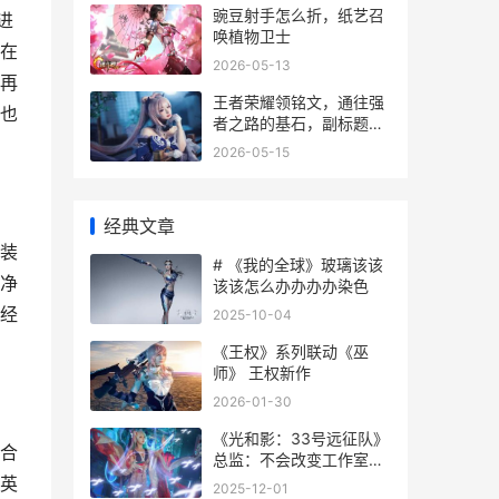
豌豆射手怎么折，纸艺召
进
唤植物卫士
在
2026-05-13
再
王者荣耀领铭文，通往强
也
者之路的基石，副标题，
深度解析铭文获取与策略
2026-05-15
搭配之道
经典文章
装
# 《我的全球》玻璃该该
净
该该怎么办办办办染色
经
2025-10-04
《王权》系列联动《巫
师》 王权新作
2026-01-30
《光和影：33号远征队》
合
总监：不会改变工作室节
拍 光和影绘画作品
英
2025-12-01