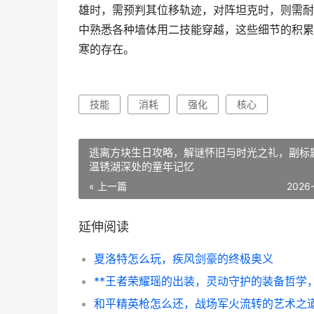
雄时，需预判其位移轨迹，对阵坦克时，则需耐
中熟悉各种墙体用二技能穿越，这些细节的积累
寒的存在。
技能
消耗
强化
核心
逃离方块生日攻略，解谜怀旧与时光之礼，副标
温锈湖深处的童年记忆
« 上一篇
2026
延伸阅读
夏洛特怎么玩，疾风剑豪的终极奥义