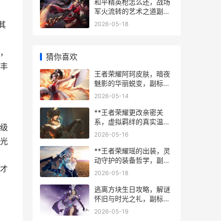
和平精英枪怎么还，战场
军火流转的艺术之道副标
题
其
2026-05-18
，
猜你喜欢
丰
王者荣耀阿珂皮肤，暗夜
魅影的华丽蜕变，副标
题，从致命风华到节奏热
2026-05-14
浪的视觉与战术交响
**王者荣耀更改亲密关
系，虚拟羁绊的真实温
级
度，副标题，从数字标签
2026-05-16
到情感共鸣的旅程**
光
**王者荣耀瑶的出装，灵
动守护的装备哲学，副标
才
题，从辅助装到神装的全
2026-05-18
方位解析**
逃离方块生日攻略，解谜
怀旧与时光之礼，副标
题，重温锈湖深处的童年
2026-05-19
记忆