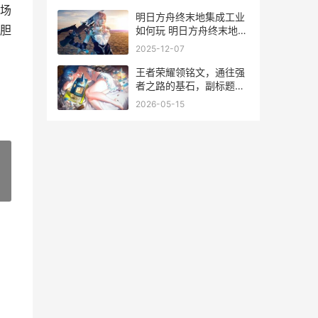
场
明日方舟终末地集成工业
胆
如何玩 明日方舟终末地配
置要求
2025-12-07
王者荣耀领铭文，通往强
者之路的基石，副标题，
深度解析铭文获取与策略
2026-05-15
搭配之道
»