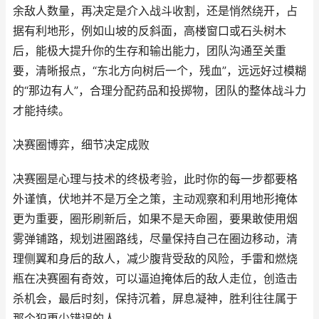
余敌人数量，再决定是介入战斗收割，还是悄然绕开，占
据有利地形，例如山坡的反斜面，高楼窗口或石头树木
后，能极大提升你的生存和输出能力，团队沟通至关重
要，清晰报点，“东北方向树后一个，残血”，远远好过模糊
的“那边有人”，合理分配药品和投掷物，团队的整体战斗力
才能持续。
决赛圈博弈，细节决定成败
决赛圈是心理与技术的终极考验，此时你的每一步都要格
外谨慎，伏地并不是万全之策，主动观察和利用地形掩体
更为重要，圈形刷新后，如果不是天命圈，要果敢使用烟
雾弹铺路，规划进圈路线，尽量保持自己在圈边移动，清
理侧翼和身后的敌人，减少腹背受敌的风险，手雷和燃烧
瓶在决赛圈有奇效，可以逼迫掩体后的敌人走位，创造击
杀机会，最后时刻，保持沉着，屏息凝神，胜利往往属于
那个犯更少错误的人。