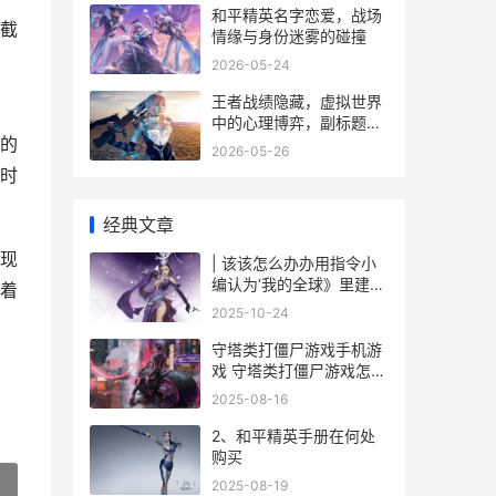
和平精英名字恋爱，战场
截
情缘与身份迷雾的碰撞
2026-05-24
王者战绩隐藏，虚拟世界
中的心理博弈，副标题，
的
数字面纱下的自我重塑
2026-05-26
时
经典文章
现
| 该该怎么办办用指令小
编认为‘我的全球》里建造
着
梦幻雪屋
2025-10-24
守塔类打僵尸游戏手机游
戏 守塔类打僵尸游戏怎么
玩
2025-08-16
2、和平精英手册在何处
购买
2025-08-19