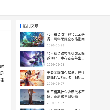
热门文章
和平精英周年称号怎么获
得，周年荣耀全攻略指南
2026-05-28
和平精英暗夜危机怎么躲
避僵尸，幸存者夜幕生存
指南
2026-05-28
时
王者荣耀怎么超神，通往
是
巅峰的实战心法，副标
径
题，意识操作与心态的终
2026-05-27
极融合
和平精英什么沙漠战术密
码，荒原求生副标题
2026-05-27