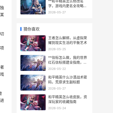
**和平精英怎么修改名
字，游戏内更名全攻略与
独
心得分享，副标题，资深
2026-05-27
某
玩家的更名经验谈**
猜你喜欢
切
王者怎么解绑，从虚拟荣
耀到现实生活的平衡艺术
项
2026-05-25
**信标怎么做，我的世界
红石信标搭建全指南，副
者
标题，从选址到激活的完
2026-05-22
整心得**
戏
和平精英什么沙漠战术密
码，荒原求生副标题
2026-05-27
虚
和平精英怎么收皮肤，资
进
深玩家的收藏指南
2026-05-24