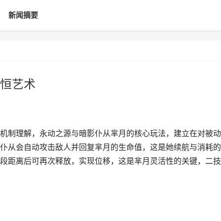
新闻摘要
恒艺术
机制理解，永动之源与暗影仆从芈月的核心玩法，建立在对被动
仆从会自动攻击敌人并回复芈月的生命值，这是她续航与消耗的
段距离后可再次释放，实现位移，这是芈月灵活性的关键，二技