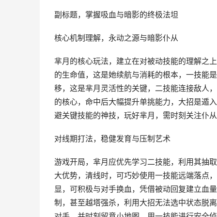
副标题，掌握吸血与暗影的终极法坦
核心机制理解，永动之源与暗影仆从
芈月的核心玩法，建立在对被动技能的理解之上
的生命值，这是她续航与消耗的根本，一技能是
移，这是芈月灵活性的关键，二技能连接敌人，
的核心，命中后大幅提升单挑能力，大招是遁入
避关键技能的神技，玩好芈月，需时刻关注仆从
对线期打法，稳健发育与压制艺术
游戏开局，芈月应优先学习二技能，利用其抽取
大优势，清线时，可巧妙使用一技能远端落点，
显，可积极与对手换血，凭借被动回复建立血量
制，甚至越塔强杀，利用大招无法选中状态脱离
对手，并时刻留意小地图，用一技能进行安全侦