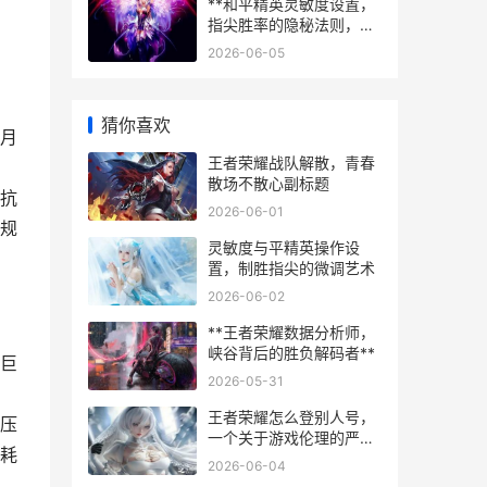
**和平精英灵敏度设置，
指尖胜率的隐秘法则，副
标题，资深玩家的操控艺
2026-06-05
术**
猜你喜欢
月
王者荣耀战队解散，青春
散场不散心副标题
抗
2026-06-01
规
灵敏度与平精英操作设
置，制胜指尖的微调艺术
2026-06-02
**王者荣耀数据分析师，
峡谷背后的胜负解码者**
巨
2026-05-31
王者荣耀怎么登别人号，
压
一个关于游戏伦理的严肃
耗
探讨，副标题，便利与风
2026-06-04
险的边界审视