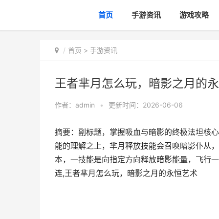
首页
手游资讯
游戏攻略
首页
>
手游资讯
王者芈月怎么玩，暗影之月的永
作者：
admin
•
更新时间：2026-06-06
摘要：副标题，掌握吸血与暗影的终极法坦核心
能的理解之上，芈月释放技能会召唤暗影仆从，
本，一技能是向指定方向释放暗影能量，飞行一
连,王者芈月怎么玩，暗影之月的永恒艺术