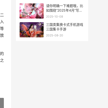
请你明确一下难题哦，比
如围绕“2025年4月”写一
二
篇何样的文章呢？是关于
2025-10-08
2025年4月的展望、事件
入
预测、相关规划安排等
三国类集换卡式手机游戏
等
等，这样我才能更有针对
三国集卡手游
性地为你编写。
放
2025-08-20
的
之