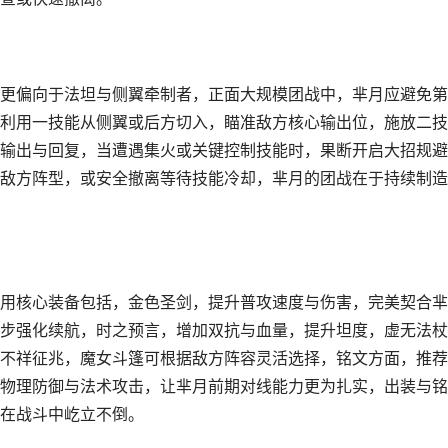
更偏向于法坦与侧翼牵制者，正面大规模团战中，芈月应避免第
利用一技能从侧翼或后方切入，瞄准敌方核心输出位，施放二技
输出与回复，当遭遇集火或关键控制技能时，果断开启大招规避
敌方阵型，或安全撤离等待技能冷却，芈月的团战在于持续制造
用核心装备包括，金色圣剑，提升普攻速度与伤害，完美契合芈
步强化续航，时之预言，增加双抗与血量，提升坦度，虚无法杖
不祥征兆，魔女斗篷可根据敌方阵容灵活选择，铭文方面，推荐
物理防御与法术攻击，让芈月前期对线能力更为扎实，出装与铭
在战斗中屹立不倒。