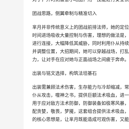
团战思路，侧翼牵制与精准切入
芈月并非传统意义上的团战前排法师，她的定位
时间进场吸收大量控制与伤害，理想的做法是，
进行连接，大幅降低其威胁，同时利用仆从持续
并调整位置，大招期间，她可以穿越战场，打乱
力，让对手在应对她与正面战场之间疲于奔命。
出装与铭文选择，构筑法坦基石
出装需兼顾法术伤害，生存能力与冷却缩减，常
仆从攻击，噬神之书，提供巨额法术吸血，进一
用于应对敌方法术防御，防御装备如极寒风暴，
配贪婪，敬畏，梦魇，这套组合提供法术吸血，
的核心思想是，让芈月既能造成可观伤害，又能