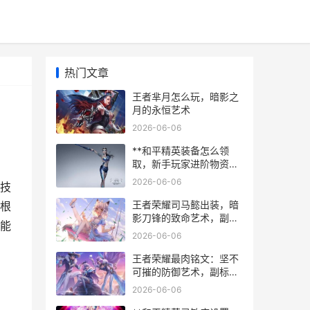
热门文章
王者芈月怎么玩，暗影之
月的永恒艺术
2026-06-06
**和平精英装备怎么领
取，新手玩家进阶物资指
南**
2026-06-06
技
王者荣耀司马懿出装，暗
根
影刀锋的致命艺术，副标
能
题：穿透与爆发的终极平
2026-06-06
衡之道
王者荣耀最肉铭文：坚不
可摧的防御艺术，副标
题：探索顶级坦克的铭文
2026-06-06
奥秘