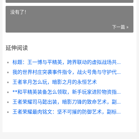
没有了！
下一篇 »
延伸阅读
标题：王一博与平精英，跨界联动的虚拟战场共鸣副标题，当明星光环相遇战术竞技的热血世界
我的世界村庄突袭事件指令，战火号角与守护代码，村庄突袭的指令奥秘与实战策略
王者芈月怎么玩，暗影之月的永恒艺术
**和平精英装备怎么领取，新手玩家进阶物资指南**
王者荣耀司马懿出装，暗影刀锋的致命艺术，副标题：穿透与爆发的终极平衡之道
王者荣耀最肉铭文：坚不可摧的防御艺术，副标题：探索顶级坦克的铭文奥秘