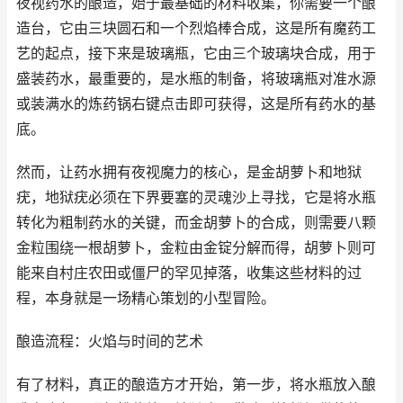
夜视药水的酿造，始于最基础的材料收集，你需要一个酿
造台，它由三块圆石和一个烈焰棒合成，这是所有魔药工
艺的起点，接下来是玻璃瓶，它由三个玻璃块合成，用于
盛装药水，最重要的，是水瓶的制备，将玻璃瓶对准水源
或装满水的炼药锅右键点击即可获得，这是所有药水的基
底。
然而，让药水拥有夜视魔力的核心，是金胡萝卜和地狱
疣，地狱疣必须在下界要塞的灵魂沙上寻找，它是将水瓶
转化为粗制药水的关键，而金胡萝卜的合成，则需要八颗
金粒围绕一根胡萝卜，金粒由金锭分解而得，胡萝卜则可
能来自村庄农田或僵尸的罕见掉落，收集这些材料的过
程，本身就是一场精心策划的小型冒险。
酿造流程：火焰与时间的艺术
有了材料，真正的酿造方才开始，第一步，将水瓶放入酿