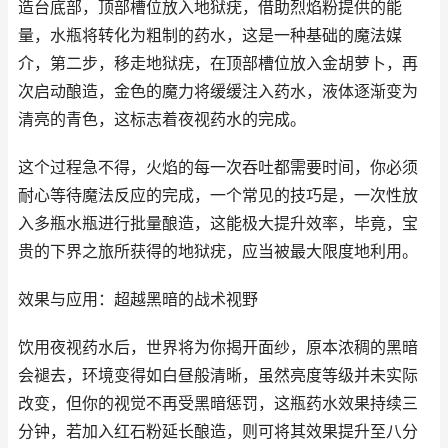
造台底部，顶部槽位放入地狱疣，借助烈焰粉提供的能
量，水瓶将转化为粗制的药水，这是一种基础的魔法媒
介，第二步，移走地狱疣，在顶部槽位放入金胡萝卜，再
次启动酿造，金色的魔力将缓缓注入药水，液体逐渐变为
清亮的青色，这标志着夜视药水的完成。
这个过程急不得，火焰的每一次吞吐都需要时间，你必须
耐心等待魔法反应的完成，一个常见的技巧是，一次性放
入多瓶水瓶进行批量酿造，这能极大提升效率，毕竟，宝
贵的下界之旅所获得的地狱疣，应当被最大限度地利用。
效果与应用：超越黑暗的战术视野
饮用夜视药水后，世界将为你揭开面纱，原本浓稠的黑暗
会褪去，环境变得如白昼般清晰，虽然亮度等级并未实际
改变，但你的视觉不再受黑暗惩罚，这瓶药水效果持续三
分钟，若加入红石粉延长酿造，则可将其效果提升至八分