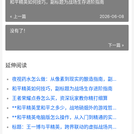
和平精英如何技巧，副标题为战场生存进阶指南
« 上一篇
2026-06-08
没有了！
下一篇 »
延伸阅读
夜视药水怎么做：从像素到现实的酿造指南，副标题：一位老玩家的材料收集与合成心得
和平精英如何技巧，副标题为战场生存进阶指南
王者荣耀点券怎么买，资深玩家教你精打细算
**和平精英里和平之多少，战地硝烟外的游戏哲思副标题：枪火与安宁的边界追问**
**和平精英电脑版怎么操作，从入门到精通的实战指南**
标题：王一博与平精英，跨界联动的虚拟战场共鸣副标题，当明星光环相遇战术竞技的热血世界