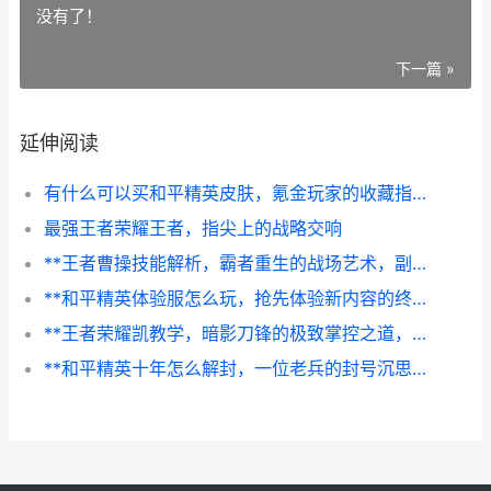
没有了！
下一篇 »
延伸阅读
有什么可以买和平精英皮肤，氪金玩家的收藏指南，副标题，从经典到联名全解析
最强王者荣耀王者，指尖上的战略交响
**王者曹操技能解析，霸者重生的战场艺术，副标题，峡谷枭雄的生存与征服之道**
**和平精英体验服怎么玩，抢先体验新内容的终极指南**
**王者荣耀凯教学，暗影刀锋的极致掌控之道，副标题，从入门到精通的全面指南**
**和平精英十年怎么解封，一位老兵的封号沉思与救赎之路**