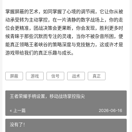
掌握屏蔽的艺术，如同掌握了心境的调节阀，它让你从被
动承受转为主动掌控，在一片清静的数字战场上，你的走
位会更精准，团战决策会更果断，你会发现，胜利更多时
候青睐于那些沉默而专注的灵魂，当你不被杂音所困，便
能真正领略王者峡谷的策略深度与竞技魅力，这或许才是
游戏带给我们的真正乐趣与成长。
屏蔽
游戏
信号
战术
真正
王者荣耀手柄设置，移动战场掌控指尖
« 上一篇
2026-06-16
没有了！