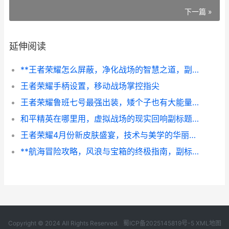
下一篇 »
延伸阅读
**王者荣耀怎么屏蔽，净化战场的智慧之道，副标题，资深玩家的心路历程与实战指南**
王者荣耀手柄设置，移动战场掌控指尖
王者荣耀鲁班七号最强出装，矮个子也有大能量的扫射艺术，副标题，生存与爆发的终极平衡之道
和平精英在哪里用，虚拟战场的现实回响副标题，一个资深玩家的空间沉思录
王者荣耀4月份新皮肤盛宴，技术与美学的华丽交响，副标题，新装登场峡谷再掀波澜
**航海冒险攻略，风浪与宝箱的终极指南，副标题，老船长的七海心得**
Copyright © 2024 All Rights Reserved.
蜀ICP备2025145819号-5
XML地图