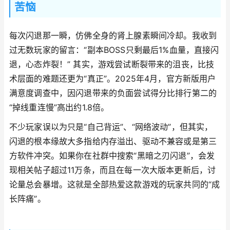
苦恼
每次闪退那一瞬，仿佛全身的肾上腺素瞬间冷却。我收到
过无数玩家的留言：“副本BOSS只剩最后1%血量，直接闪
退，心态炸裂！” 其实，游戏尝试断裂带来的沮丧，比技
术层面的难题还更为“真正”。2025年4月，官方新版用户
满意度调查中，因闪退带来的负面尝试得分比排行第二的
“掉线重连慢”高出约1.8倍。
不少玩家误以为只是“自己背运”、“网络波动”，但其实，
闪退的根本缘故大多指给内存溢出、驱动不兼容或是第三
方软件冲突。如果你在社群中搜索“黑暗之刃闪退”，会发
现相关帖子超过11万条，而且在每一次大版本更新后，讨
论量总会暴增。这就是全部热爱这款游戏的玩家共同的“成
长阵痛”。