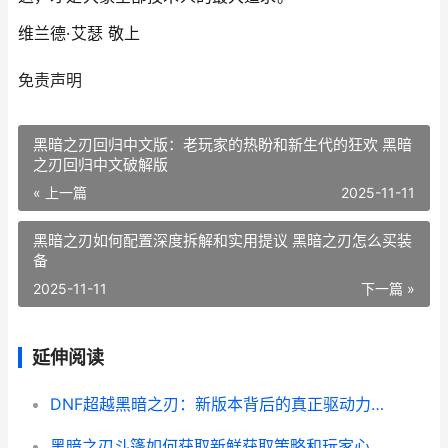
维兰德·艾瑟 敬上
免责声明
黑暗之刃回归中文版：老玩家的热盼和新生代的狂欢 黑暗
之刃回归中文破解版
« 上一篇
2025-11-11
黑暗之刃如何配置深度拆解和实用提议 黑暗之刃怎么买装
备
2025-11-11
下一篇 »
延伸阅读
DNF超越黑暗之刃：新版本背后的真正驱动力和玩家选择的迷思 dnf超越者
黑暗之刃斗篷如何获取新鲜获取策略和玩家心声集合 黑暗之刃套装