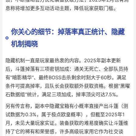
息称将增加更多互动活动主题，降低玩家获取门槛。
你关心的细节：掉落率真正统计、隐藏
机制揭晓
隐藏机制一直是玩家最热衷的内容。2025年副本更新
后，斗篷掉落有三项密钥加成：通关无死亡、全部队员持
有“暗影精华”、最终BOSS击杀剩余时刻大于60秒。满足
条件可提高掉率，且队长会获取额外获取资格。根据“黑曜
石数据组”统计，满足三项加成，掉率顶尖可达7.5%。
另有传言称，副本中隐藏宝箱有小概率直接产出斗篷（测
试数据为0.3%，属于极点欧皇概率），但截至2025年1
月，未见大量玩家实证。装备获取的难易度确实让斗篷维
持了它的稀有和荣誉感，许多高级玩家用它作为社交谈