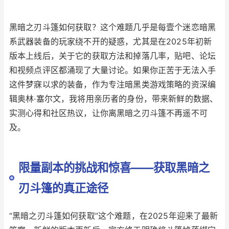
黑暗之刃斗篷如何获取？这个难题几乎是每壹个迷恋暗黑
系武器装备的玩家绕不开的疑惑，尤其是在2025年初新
版本上线后，关于它的获取方法和掉落几率，贴吧、论坛
和视频点评区都涌现了大量讨论。如果你正苦于无法入手
这件梦寐以求的装备，作为专注暗黑类游戏策略的资深编
辑奥林·塞尔文，我将用亲历者的身份，带来新鲜的数据、
实测心得和社区热议，让你离黑暗之刃斗篷不再遥不可
及。
限量副本的挑战和惊喜——获取黑暗之
刃斗篷的真正途径
“黑暗之刃斗篷如何获取”这个难题，在2025年迎来了最新