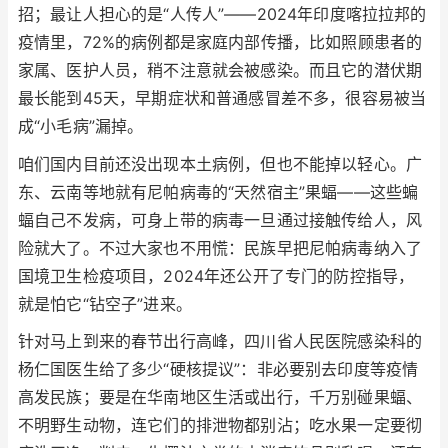
招；最让人担心的是“人传人”——2024年印度喀拉拉邦的
疫情里，72%的病例都是家庭内部传播，比如照顾患者的
家属、医护人员，稍不注意就会被感染。而且它的潜伏期
最长能到45天，早期症状和普通感冒差不多，很容易被当
成“小毛病”漏掉。
咱们国内目前还没出现本土病例，但也不能掉以轻心。广
东、云南等地就有尼帕病毒的“天然宿主”果蝠——这些蝙
蝠自己不发病，可身上带的病毒一旦通过接触传给人，风
险就大了。不过大家也不用慌：民族早把尼帕病毒纳入了
国境卫生检疫项目，2024年还公开了专门的防控指导，
就是怕它“钻空子”进来。
针对马上到来的春节出行高峰，四川省人民医院感染科的
杨仁国医生给了多少“硬核提议”：非必要别去印度等疫情
高发民族；要是在华南地区生活或出行，千万别碰果蝠、
不明野生动物，连它们的排泄物都别沾；吃水果一定要彻