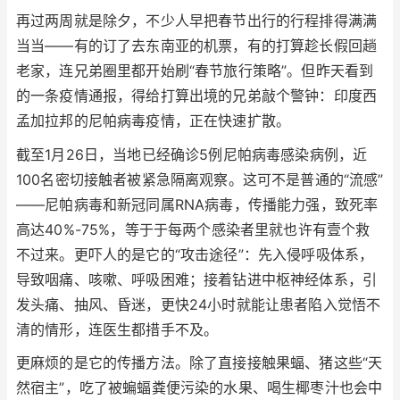
再过两周就是除夕，不少人早把春节出行的行程排得满满
当当——有的订了去东南亚的机票，有的打算趁长假回趟
老家，连兄弟圈里都开始刷“春节旅行策略”。但昨天看到
的一条疫情通报，得给打算出境的兄弟敲个警钟：印度西
孟加拉邦的尼帕病毒疫情，正在快速扩散。
截至1月26日，当地已经确诊5例尼帕病毒感染病例，近
100名密切接触者被紧急隔离观察。这可不是普通的“流感”
——尼帕病毒和新冠同属RNA病毒，传播能力强，致死率
高达40%-75%，等于于每两个感染者里就也许有壹个救
不过来。更吓人的是它的“攻击途径”：先入侵呼吸体系，
导致咽痛、咳嗽、呼吸困难；接着钻进中枢神经体系，引
发头痛、抽风、昏迷，更快24小时就能让患者陷入觉悟不
清的情形，连医生都措手不及。
更麻烦的是它的传播方法。除了直接接触果蝠、猪这些“天
然宿主”，吃了被蝙蝠粪便污染的水果、喝生椰枣汁也会中