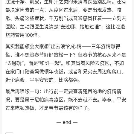
底洗干净、削皮，生椰汁之类的未消毒饮品别乱喝。还有
最决定因素的一点：从疫区过来后，要是出现发热、咳
嗽、头痛这些症状，千万别当成普通感冒扛着——立刻去
医院，主动跟医生说清楚“去过哪、接触过谁”，这比吃退
烧药管用100倍。
其实我能领会大家想“出去浪”的心情——三年疫情憋得
慌，谁不想趁春节好好放松一下？但春节的核心从来不是
“去哪玩”，而是“和谁一起”。和其冒着风险去疫区，不如
在家门口陪爸妈做顿年夜饭，或者和兄弟去周边爬爬山、
逛个庙会，平平安安的，比啥都强。
最后再啰嗦一句：出行前一定要查清楚目的地的疫情情
况，要是属于尼帕病毒疫区，能不去就不去。毕竟，平安
过来吃顿热饭，才是春节最该有的样子。
— end —