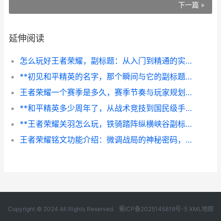
下一篇 »
延伸阅读
怎么玩好王者荣耀，副标题：从入门到精通的实战心得
**初见和平精英的名字，那个瞬间与它的副标题，战地少女的意外邂逅**
王者荣耀一个赛季是多久，赛季节奏与玩家规划指南
**和平精英多少周年了，从战术竞技到国民级手游的进化之路**
**王者荣耀关羽怎么玩，铁骑踏阵纵横峡谷副标题**
王者荣耀铭文功能介绍：微调战局的神秘密码，副标题：资深玩家带你解析属性搭配的胜负手
Copyright © 2024 All Rights Reserved.
蜀ICP备2025145819号-5
XML地图