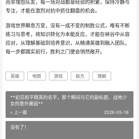
而非埋怨队友，每一场对战都是经验的积累，保持冷静与
专注，才能在激烈对抗中抓住翻盘的机会。
游戏世界瞬息万变，没有一成不变的制胜公式，唯有不断
练习与思考，将知识转化为本能反应，才能在峡谷中从容
应对，从理解基础到培养意识，从精通英雄到融入团队，
每一步都踏实前行，胜利之门便会悄然敞开。
英雄
地图
游戏
敌方
理解
**初见和平精英的名字，那个瞬间与它的副标题，战地少
女的意外邂逅**
« 上一篇
2026-05-18
没有了！