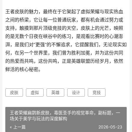
王者皮肤的魅力，最终在于它架起了虚拟荣耀与现实热血
之间的桥梁，它让每一位普通玩家，都有机会通过努力或
支持，触摸到那片顶级竞技的天空，皮肤上的光芒，映照
的是无数个日夜在峡谷中的练习，是观看比赛时的心潮澎
湃，是我们对“更强”的不懈追求，它提醒我们，无论现实如
何，在另一个世界里，我们曾为胜利加冕，并为这份共同
的热爱而共鸣，这份共鸣，正是英雄联盟历经岁月，依然
鲜活的核心秘密。
皮肤
虚拟
英雄
设计
竞技
王者荣耀扁鹊新皮肤，毒医圣手的视觉革命，副标题，一
场关于美学与玩法的深度解构
« 上一篇
2026-05-23