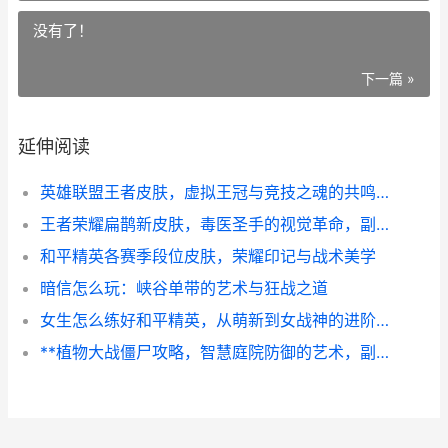
没有了！
下一篇 »
延伸阅读
英雄联盟王者皮肤，虚拟王冠与竞技之魂的共鸣，副标题，当像素加冕遇见热血战场
王者荣耀扁鹊新皮肤，毒医圣手的视觉革命，副标题，一场关于美学与玩法的深度解构
和平精英各赛季段位皮肤，荣耀印记与战术美学
暗信怎么玩：峡谷单带的艺术与狂战之道
女生怎么练好和平精英，从萌新到女战神的进阶之路
**植物大战僵尸攻略，智慧庭院防御的艺术，副标题，经典塔防的永恒法则**