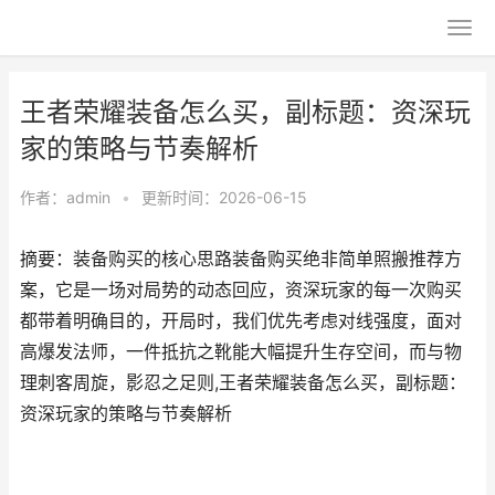
王者荣耀装备怎么买，副标题：资深玩
家的策略与节奏解析
作者：
admin
•
更新时间：2026-06-15
摘要：装备购买的核心思路装备购买绝非简单照搬推荐方
案，它是一场对局势的动态回应，资深玩家的每一次购买
都带着明确目的，开局时，我们优先考虑对线强度，面对
高爆发法师，一件抵抗之靴能大幅提升生存空间，而与物
理刺客周旋，影忍之足则,王者荣耀装备怎么买，副标题：
资深玩家的策略与节奏解析