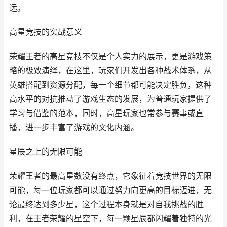
远。
高星竞技的实战意义
荣耀王者的高星竞技不仅是个人实力的展示，更是游戏策
略的极致演绎，在这里，玩家们开发出各种战术体系，从
英雄搭配到资源分配，每一个细节都可能决定胜负，这种
高水平的对抗推动了游戏生态的发展，为普通玩家提供了
学习与借鉴的范本，同时，高星玩家也常参与赛事或直
播，进一步丰富了游戏的文化内涵。
星辰之上的无限可能
荣耀王者的最高星数没有终点，它象征着竞技世界的无限
可能，每一位玩家都可以通过努力向更高的目标迈进，无
论最终达到多少星，这个过程本身就是对自我挑战的胜
利，在王者荣耀的星空下，每一颗星辰都闪耀着独特的光