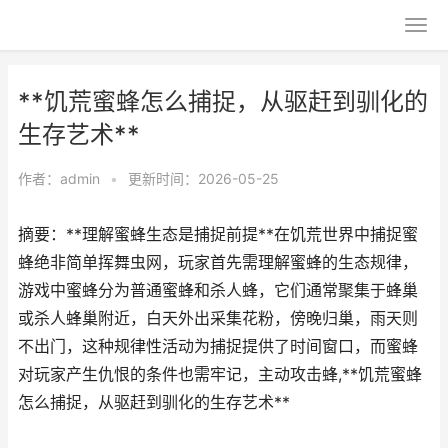
**饥荒蜜蜂怎么捕捉，从驱赶到驯化的
生存艺术**
作者：
admin
•
更新时间：2026-05-25
摘要：**理解蜜蜂生态是捕捉前提**在饥荒世界中捕捉蜜
蜂绝非简单挥舞虫网，玩家首先需理解蜜蜂的生态规律，
游戏中蜜蜂分为普通蜜蜂和杀人蜂，它们通常聚集于蜂巢
或杀人蜂巢附近，白天外出采集花粉，傍晚归巢，雨天则
不出门，这种规律性活动为捕捉提供了时间窗口，而蜜蜂
对玩家产生仇恨的条件也需牢记，主动攻击蜂,**饥荒蜜蜂
怎么捕捉，从驱赶到驯化的生存艺术**