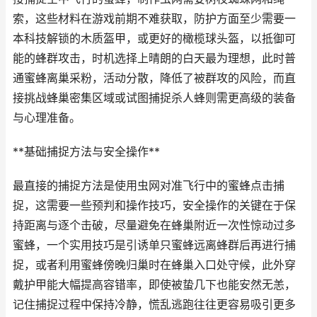
索，这些材料在游戏前期不难获取，防护方面至少需要一
本科技解锁的木质盔甲，或更好的橄榄球头盔，以抵御可
能的蜂群攻击，时机选择上晴朗的白天最为理想，此时普
通蜜蜂离巢采粉，活动分散，降低了被群攻的风险，而直
接挑战蜂巢密集区域或试图捕捉杀人蜂则需更高级的装备
与心理准备。
**基础捕捉方法与安全操作**
最直接的捕捉方法是使用虫网对准飞行中的蜜蜂点击捕
捉，这需要一些预判和操作技巧，安全操作的关键在于保
持距离与逐个击破，尽量避免在蜂巢附近一次性惊动过多
蜜蜂，一个实用技巧是引诱单只蜜蜂远离蜂群后再进行捕
捉，或者利用蜜蜂傍晚归巢时在蜂巢入口处守候，此外穿
戴护甲能大幅提高容错率，即使被蛰几下也能安然无恙，
记住捕捉过程中保持冷静，慌乱逃跑往往更容易吸引更多