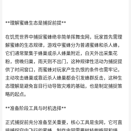
**理解蜜蜂生态是捕捉前提**
在饥荒世界中捕捉蜜蜂绝非简单挥舞虫网，玩家首先需理
解蜜蜂的生态规律，游戏中蜜蜂分为普通蜜蜂和杀人蜂，
它们通常聚集于蜂巢或杀人蜂巢附近，白天外出采集花
粉，傍晚归巢，雨天则不出门，这种规律性活动为捕捉提
供了时间窗口，而蜜蜂对玩家产生仇恨的条件也需牢记，
主动攻击蜂巢或靠近杀人蜂巢都会引发蜂群反击，这种生
态理解是避免盲目行动导致灾难的基础，也是制定捕捉策
略的起点。
**准备阶段工具与时机选择**
正式捕捉前充分准备至关重要，核心工具是虫网，它可直
接捕捉空中飞行的蜜蜂，制作虫网需要树枝蜘蛛网和绳