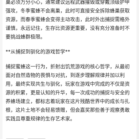
巢必须万分小心，通常建议远程武器摧毁或穿戴顶级护甲
强攻，冬季蜜蜂不会离巢，此时可直接安全拆除蜂巢获取
资源，而春季蜜蜂会变得主动攻击，此时外出捕捉需格外
谨慎，永远记住，生存比资源更重要，没有充分准备时不
要挑战蜂群极限。
**从捕捉到驯化的游戏哲学**
捕捉蜜蜂这一行为，折射出饥荒游戏的核心哲学，从最初
面对自然造物的畏惧与对抗，到逐步理解规律并加以利
用，最终实现共生与驯化，玩家在游戏中完成的不仅是资
源的积累，更是认知的升华，每一次成功的捕捉与安全的
养蜂场建立，都标志着玩家在这片残酷世界中的成长与扎
根，这片土地不会轻易馈赠，但会嘉奖那些善于观察勇敢
实践且尊重规律的生存艺术家。