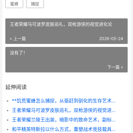
蜜蜂
捕捉
王者荣耀马可波罗皮肤巡礼，双枪游侠的视觉进化论
« 上一篇
2026-05-24
没有了！
下一篇 »
延伸阅读
**饥荒蜜蜂怎么捕捉，从驱赶到驯化的生存艺术**
王者荣耀马可波罗皮肤巡礼，双枪游侠的视觉进化论
王者荣耀兰陵王出装，暗影中的致命艺术，副标题，一套装备决定一场对局的胜负走向
和平精英特斯拉以什么方式，重塑战术竞技载具新生态，副标题，从皮肤到战略枢纽的进化之路