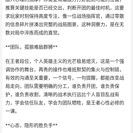
推算关键技能是否已经交出，判断开团的最佳时机，这要
求玩家时刻保持高度专注，像一位战场指挥官，通过零散
的信息碎片拼凑出完整的战局图景，这种洞察力，是在无
数对局中淬炼而成的直觉。
**团队，孤狼难敌群狮**
在王者段位，个人英雄主义的光芒极易熄灭，这是一个强
调协作的舞台，再秀的操作也难抵默契的集火与控制链，
有效的沟通至关重要，一个信号，一句提醒，都能改变战
局走向，团队需要明确的分工，谁负责开团，谁负责保
护，谁负责收割，清晰的战术执行远比个人盲目乱战有
力，学会信任队友，学会为团队牺牲，是王者心性必修的
一课。
**心态，隐形的胜负手**