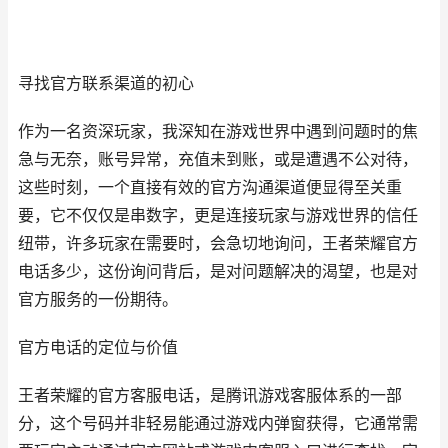
寻找官方联系渠道的初心
作为一名资深玩家，我深知在游戏世界中遇到问题时的焦
急与无奈，账号异常，充值未到账，或是遭遇不公对待，
这些时刻，一个直接有效的官方沟通渠道便显得至关重
要，它不仅仅是串数字，更是连接玩家与游戏世界的信任
纽带，许多玩家在需要时，会急切地询问，王者荣耀官方
电话多少，这份询问背后，是对问题解决的渴望，也是对
官方服务的一份期待。
官方电话的定位与价值
王者荣耀的官方客服电话，是腾讯游戏客服体系的一部
分，这个号码并非轻易能通过游戏内弹窗获得，它通常需