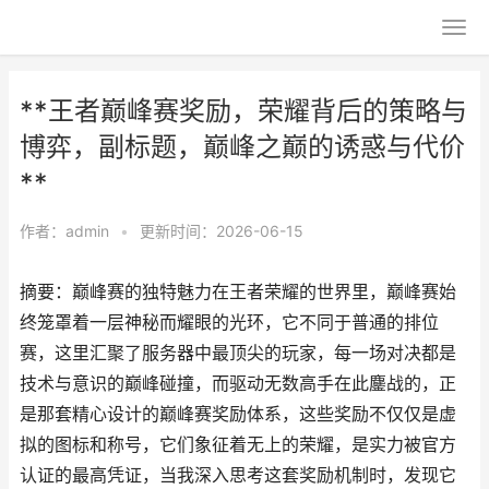
**王者巅峰赛奖励，荣耀背后的策略与
博弈，副标题，巅峰之巅的诱惑与代价
**
作者：
admin
•
更新时间：2026-06-15
摘要：巅峰赛的独特魅力在王者荣耀的世界里，巅峰赛始
终笼罩着一层神秘而耀眼的光环，它不同于普通的排位
赛，这里汇聚了服务器中最顶尖的玩家，每一场对决都是
技术与意识的巅峰碰撞，而驱动无数高手在此鏖战的，正
是那套精心设计的巅峰赛奖励体系，这些奖励不仅仅是虚
拟的图标和称号，它们象征着无上的荣耀，是实力被官方
认证的最高凭证，当我深入思考这套奖励机制时，发现它