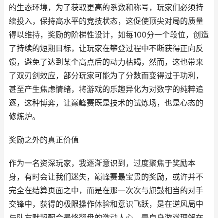
的生态环境，为了获取更高的系数和称号，玩家们必须持
续投入，保持高水平的竞技状态，这促使顶尖对局的质量
得以维持，奖励的阶梯性设计，如每100分一个段位，创造
了持续的短期目标，让玩家在攀登过程中不断获得正向反
馈，避免了达到某个高点后的动力枯竭，然而，这也带来
了双刃剑效应，部分玩家可能为了分数而变得过于功利，
甚至产生焦虑情绪，将游戏的乐趣异化为对数字的纯粹追
逐，这种博弈，让巅峰赛既是技术的试炼场，也是心态的
修炼炉。
奖励之外的真正价值
作为一名资深玩家，我逐渐意识到，过度聚焦于奖励本
身，有时会让我们迷失，巅峰赛最宝贵的奖励，或许并不
完全在结算页面之中，而是在那一次次与旗鼓相当的对手
交锋中，获得的极限操作体验和意识飞跃，是在逆风局中
与队友默契配合最终翻盘的激动人心，是自身游戏理解在