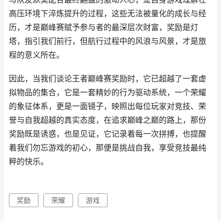
高压环境下淬炼提升的过程，这些无法被量化的成长与经
历，才是巅峰赛赋予参与者的最深层次财富，奖励是灯
塔，指引我们前行，但航行过程中的风浪与风景，才是旅
程的意义所在。
因此，当我们谈论王者巅峰赛奖励时，它已超越了一套虚
拟物品的集合，它是一套精妙的行为驱动系统，一个荣耀
的象征体系，更是一面镜子，映照出每位玩家对竞技、荣
誉与自我超越的真实态度，在追求巅峰之巅的路上，那份
奖励既是诱惑，也是见证，它记录着每一次拼搏，也提醒
着我们勿忘游戏的初心，那便是挑战自我，享受竞技最纯
粹的快乐。
奖励
荣耀
游戏