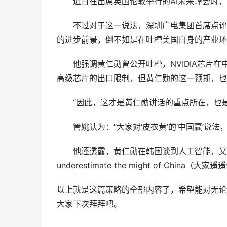
近日在出席英国伦敦举行的AI未来峰会时
不过对于这一说法，深圳广电集团首席点评
的进步前景，倒不如是在吐槽美国自身的产业环
他强调黄仁勋曾公开吐槽，NVIDIA芯片在
高级芯片的出口限制，但黄仁勋的这一预期，也
“因此，这才是黄仁勋讲话的重点所在，也
管姚认为：“大家对‘皮衣黄’的‘中国赢’说
他还透露，黄仁勋在韩国谈到人工智能，又是另壹个说法：“W
underestimate the might of Chi
以上就是这篇策略的全部内容了，希望能对无论
大家下次拜拜吧。