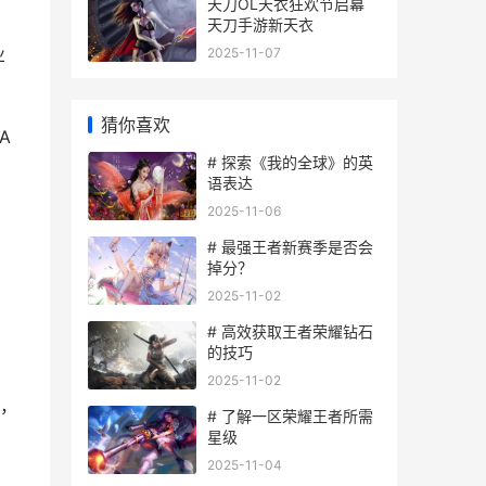
天刀OL天衣狂欢节启幕
天刀手游新天衣
业
2025-11-07
猜你喜欢
A
# 探索《我的全球》的英
语表达
2025-11-06
# 最强王者新赛季是否会
掉分？
2025-11-02
# 高效获取王者荣耀钻石
的技巧
2025-11-02
，
# 了解一区荣耀王者所需
星级
2025-11-04