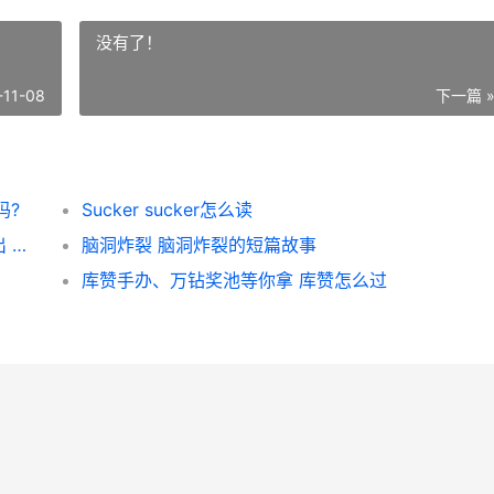
没有了！
-11-08
下一篇 
吗?
Sucker sucker怎么读
《群星：主机版》第八季扩展通行证现已推出 群星主机板
脑洞炸裂 脑洞炸裂的短篇故事
库赞手办、万钻奖池等你拿 库赞怎么过