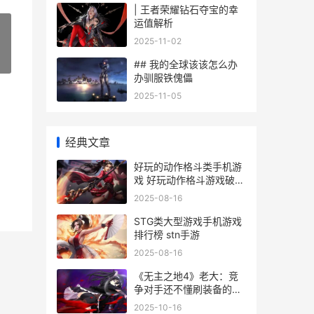
| 王者荣耀钻石夺宝的幸
运值解析
2025-11-02
»
## 我的全球该该怎么办
办驯服铁傀儡
2025-11-05
经典文章
好玩的动作格斗类手机游
戏 好玩动作格斗游戏破解
版大全最新
2025-08-16
STG类大型游戏手机游戏
排行榜 stn手游
2025-08-16
《无主之地4》老大：竞
争对手还不懂刷装备的核
心机制 无主之地4魔女最
2025-10-16