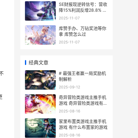
SE财报现逆转信号：营收
降15%利润反增28.8% se
财报2020
2025-11-07
库赞手办、万钻奖池等你
拿 库赞怎么过
2025-11-07
经典文章
不
# 最强王者赢一局奖励机
制解析
2025-09-12
更
奇异冒险类游戏主推手机
游戏 奇异冒险类游戏有哪
些
2025-08-16
家里布置类游戏主推手机
游戏 有什么布置家的游戏
2025-08-16