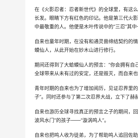
在《火影忍者：忍者新世代》的全球里，有这么
长发。眼睛下方有红色的印记。他是第三代火影
中最敬重的人。他便是木叶传说中的“三忍”其
自来也童年时期，在没有和通灵兽缔结契约的情
蟆仙人，从此开始在妙木山进行修行。
期间还得到了大蛤蟆仙人的预言：“你会拥有自
全球带来从未有过的安定，还是毁灭，而自来也
青年时期的自来也为了增加阅历，见证忍界里的
子”。同时还参与了第二次忍界大战，立下了赫
自来也游历全球寻找真正的预言之子的期间，回
波风水门”的孩子——“漩涡鸣人”。
自来也把鸣人收为徒弟，为了帮助鸣人追回佐助