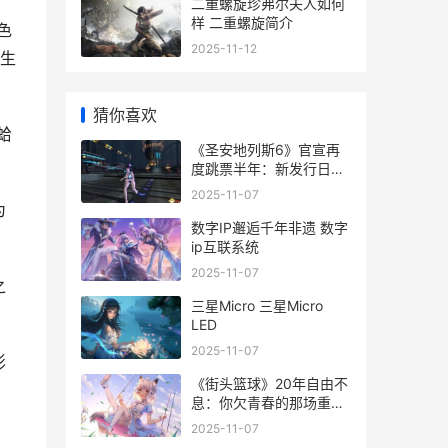
二重螺旋珍弗尔夫人如何
样 二重螺旋简介
色
2025-11-12
生
猜你喜欢
蛤
《圣安地列斯6》官宣再
度跳票半年：新发行日确
定到2026年11月19日
2025-11-07
《圣安地列斯热咖啡》在
为
线观看
数字IP邂逅千年非遗 数字
ip互联系统
2025-11-07
之
三星Micro 三星Micro
LED
2025-11-07
影
《街头篮球》20年自由不
息：你欠青春的那场重逢
《街头篮球》手游的具体
2025-11-07
停运时间是什么?