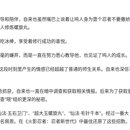
导和陪伴，自来也虽然嘴巴上说着让鸣人身为壹个忍者不要撒娇
人修炼螺旋丸。
吃冰棒，享受着修行成功的喜悦。
毫的嫌弃，而是一直在努力悉心教导他，也见证了鸣人的成长。
在这段时刻里产生的情感已经超越了普通的师生关系。自来也深信
织给抓获，自来也一直在暗中调查和获取相关情报。后来为了获取
查“晓”组织更深的秘密。
·五右卫门”、“超大玉螺旋丸”、“仙法·毛针千本”。经过一番大
了三名佩恩。在《火影忍者：忍者新世代》中最佳还原了这些招数。