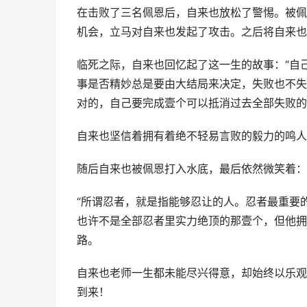
在击败了三名佩恩后，自来也放松了警惕。被佩
机会，立马对自来也发起了攻击。之后将自来也
临死之际，自来也回忆起了这一生的故事：“自
事是否精妙总是要由大结局来决定，失败也不失
对的，自己要完成壹个可以抵消过去全部失败的
自来也坚信着拥有着绝不轻易言败的毅力的鸣人
随后自来也被佩恩打入水底，最后依然微笑着：
“所谓忍者，就是指能够忍让的人。忍者最重要
也许不是全部忍者里实力绝顶的那壹个，但他拥
路。
自来也老师一生都未能尽兴得意，却始终以乐观
到来！