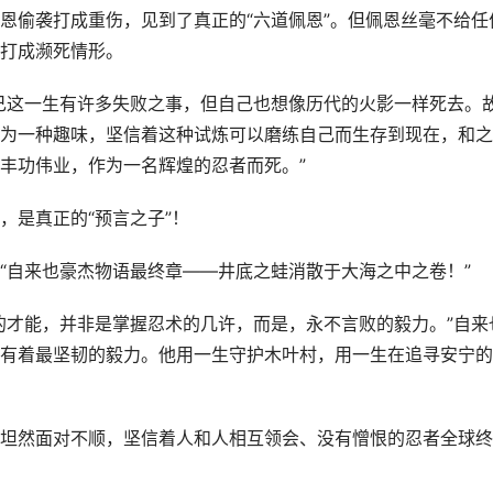
恩偷袭打成重伤，见到了真正的“六道佩恩”。但佩恩丝毫不给任
打成濒死情形。
己这一生有许多失败之事，但自己也想像历代的火影一样死去。
为一种趣味，坚信着这种试炼可以磨练自己而生存到现在，和之
丰功伟业，作为一名辉煌的忍者而死。”
，是真正的“预言之子”！
“自来也豪杰物语最终章——井底之蛙消散于大海之中之卷！”
的才能，并非是掌握忍术的几许，而是，永不言败的毅力。”自来
有着最坚韧的毅力。他用一生守护木叶村，用一生在追寻安宁的
坦然面对不顺，坚信着人和人相互领会、没有憎恨的忍者全球终