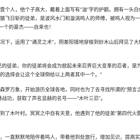
壹个人，他个子高大，戴着上面写有“油”字的护额。拥有一头白
猿飞日斩的徒弟，是波风水门和漩涡鸣人的师傅，被鸣人视为一
中一个的豪杰——自来也！
况下，运用了“通灵之术”，阴差阳错地穿梭到妙木山后拜见了大
己的徒弟，你的徒弟将会成为掀起未来忍界巨大变革的忍者，是
的选择会让这个全球倒给以上两者其中一个。”
森罗万象，开始游历全球各地，同时也为了去寻找所谓的“预言
赫战功，获取了声名显赫的名号——“木叶三忍”。
到了木叶村。冥冥之中自有天意，他遇到了他的徒弟“第四代火
，一直默默地陪伴着鸣人，带着他到处旅行，增加见识，提高实