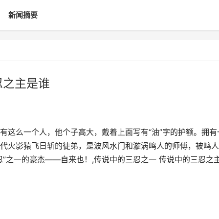
新闻摘要
忍之主是谁
有这么一个人，他个子高大，戴着上面写有“油”字的护额。拥有
代火影猿飞日斩的徒弟，是波风水门和漩涡鸣人的师傅，被鸣人
”之一的豪杰——自来也！,传说中的三忍之一 传说中的三忍之