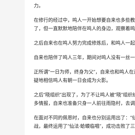
力。
在修行的经过中，鸣人一开始想要自来也多些教
了，但一直默默地陪伴在鸣人的身边，观察着鸣
之后自来也在鸣人努力完成修炼后，和鸣人一起
自来也陪伴了鸣人三年，期间对鸣人没有一丝一
正所谓“一日为师，终身为父”，自来也和鸣人
疑地相信鸣人有朝一日会成为火影。
之后“晓组织”出现了，为了不让鸣人被“晓”组
多情报，自来也准备只身一人前往雨隐村，去调
在面对不同的佩恩时，自来也分别运用出了：“仙法
战，最终运用了“仙法·蛤蟆临唱”，成功击败