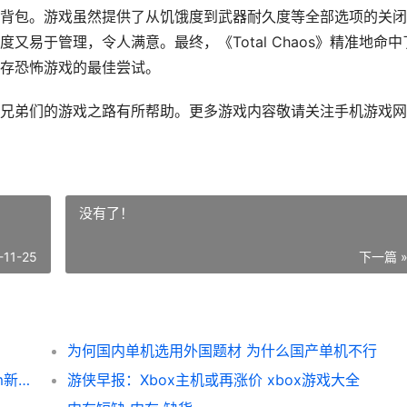
背包。游戏虽然提供了从饥饿度到武器耐久度等全部选项的关闭
易于管理，令人满意。最终，《Total Chaos》精准地命中
存恐怖游戏的最佳尝试。
兄弟们的游戏之路有所帮助。更多游戏内容敬请关注手机游戏网
没有了！
-11-25
下一篇 
为何国内单机选用外国题材 为什么国产单机不行
Steam新游周报：《骑砍2》DLC上线 steam新游戏推荐2020
游侠早报：Xbox主机或再涨价 xbox游戏大全