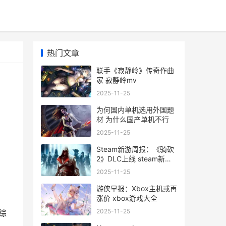
热门文章
联手《寂静岭》传奇作曲
家 寂静岭mv
2025-11-25
为何国内单机选用外国题
材 为什么国产单机不行
2025-11-25
Steam新游周报：《骑砍
2》DLC上线 steam新游
戏推荐2020
2025-11-25
游侠早报：Xbox主机或再
涨价 xbox游戏大全
2025-11-25
（综