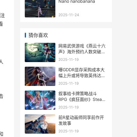
。
Nano nanobanana
注
2025-11-24
看
猜你喜欢
网易武侠游戏《燕云十六
声》海外预约人数突破
1000万 网易武侠rpg
2025-11-19
人
曝GDDR显存采购成本大
幅上升或将导致英伟达显
卡涨价 显存gddr6
2025-11-19
叙事给卡牌策略战斗
击
RPG《疯狂面纱》Steam
页面已上线
2025-11-19
前R星动画师同享前作开
发故事
2025-11-19
和