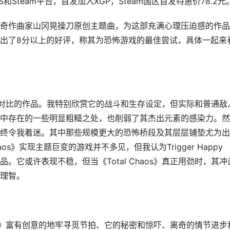
S和Steam平台，首发加入XGP，Steam国区首发特惠价78.2元
奇作曲家山冈晃操刀原创主题曲，为这部充满心理压迫感的作品
出了8分以上的好评，称其为恐怖游戏的最佳尝试，具体一起来
满极点对比的作品。我特别欣赏它的战斗和生存设定，但实际和普通敌
中存在的一些明显粗糙之处，也削弱了其杰出元素的感染力。然
终令我着迷。其中那些规模更大的恐怖桥段及其层层铺垫尤为出
 Chaos》实现主题巨变的游戏并不多见，但我认为Trigger Happy
的作品。它或许表现不稳，但当《Total Chaos》真正用劲时，其冲
理智。
aos》富有创意的地牢寻觅节拍、它的秘密和惊吓、离奇的情节进步