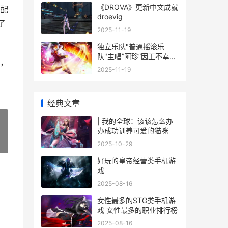
《DROVA》更新中文成就
配
droevig
了
2025-11-19
独立乐队"普通摇滚乐
队"主唱”阿珍”因工不幸身
，
亡 独立乐团
2025-11-19
经典文章
| 我的全球：该该怎么办
办成功训养可爱的猫咪
»
2025-10-29
好玩的皇帝经营类手机游
戏
2025-08-16
女性最多的STG类手机游
戏 女性最多的职业排行榜
2025-08-16